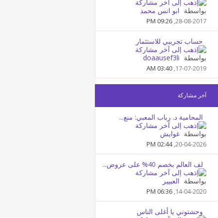
بواسطة
ابو انس محمد
09:26 PM
28-08-2017,
حساب تجريبي للاستثمار
بواسطة
doaausef3li
03:40 AM
17-07-2019,
آخر مشاركة
المحامية د. رباب المعبي: منع...
بواسطة
غوايش
02:44 PM
20-04-2026,
لف العالم بخصم 40% على عروض...
بواسطة
العبيير
06:36 PM
14-04-2020,
وحشتوني يا أغلى الناس