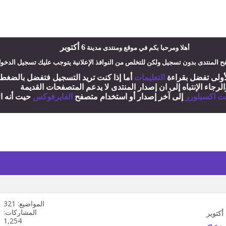
6 أكتوبر
أ
هلا ومرحبا بكم في موقع ومنتدى مدينة
 المنتدى بدون تسجيل ولكن للتخلص من النوافذ الإعلانية يتوجب عليك تسجيل الدخو
لأولى تفضل بقراءة
التعليمات
أ
ما إذا كنت تريد التسجيل فتفضل بالضغ
الرجاء الإنتباه إلى ان إصدار المنتدى لا
يدعم
المتصفحات القديمة
نت اكسبلورر
إلى آخر إصدار
أ
و استخدام متصفح
الفايرفوكس
حيت
أ
نه ا
المواضيع: 321
مشاهدة
تغذيات
المشاركات:
هذا
1,254