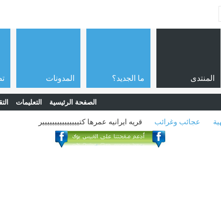
المنتدى
ما الجديد؟
المدونات
تص
الصفحة الرئيسية
التعليمات
التق
ية
عجائب وغرائب
قريه ايرانيه عمرها كتييييييييييييييير