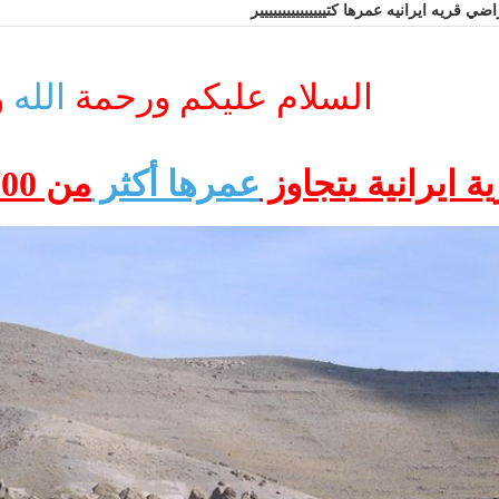
قريه ايرانيه عمرها كتييييييييييييييير
السلام عليكم ورحمة
الله
و
ية
ايرانية
يتجاوز
عمرها
أكثر
من 700 سنة