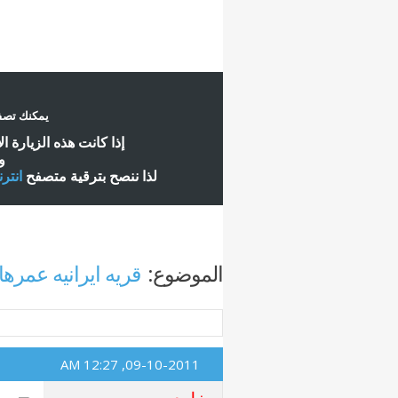
يمكنك تصفح
إ
ذا كانت هذه الزيارة ا
و
لذا ننصح بترقية متصفح
انتر
الموضوع:
قريه ايرانيه عمرها كت
12:27 AM
09-10-2011,