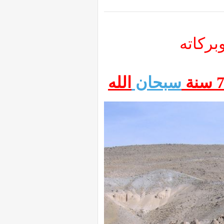
بركاته
سبحان
الله