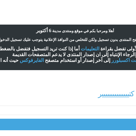
6 أكتوبر
أ
هلا ومرحبا بكم في موقع ومنتدى مدينة
 المنتدى بدون تسجيل ولكن للتخلص من النوافذ الإعلانية يتوجب عليك تسجيل الدخو
لأولى تفضل بقراءة
التعليمات
أ
ما إذا كنت تريد التسجيل فتفضل بالضغ
الرجاء الإنتباه إلى ان إصدار المنتدى لا
يدعم
المتصفحات القديمة
نت اكسبلورر
إلى آخر إصدار
أ
و استخدام متصفح
الفايرفوكس
حيت
أ
نه ا
ييييييييييييييير