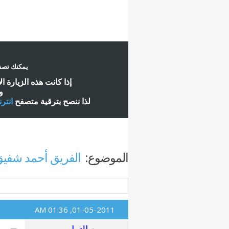
يمكنك تصفح
إ
ذا كانت هذه الزيارة ا
و
لذا ننصح بترقية متصفح
انتر
الموضوع:
الفريق أحمد شفي
01:36 AM
01-05-2011,