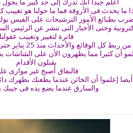
أعلم جيدا أنك تدرك إلى حد كبير ما يجو
ا ما يحدث فى الأروقة فما ما حولنا هو تغييب كل
رب بطبائع الأمور الترشيحات على الفيس بوك 
كترونية وحتى الأخبار التى تنشر عن الرئيس ال
فاترة لتغيير وتغييب عقولنا
 ربط كل الوقائع والأحداث منذ 25 يناير حتى الآن وإدارك ما يحاك لنا
مو أن كثيرا مما يظهرون الأن على الشاشات يس
يقبلون الأقدام
فالنفاق أصبح غير موارى علين
أيضا إعلموا أن الخائن عندما يطعنك بظهرك دائما
والسارق عندما يضع يده فى جيبك ي