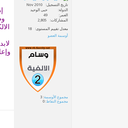
تاريخ التسجيل
Nov 2010
إذ
الدولة
حبى الوحيد
العمر
49
وض
المشاركات
2,805
الال
معدل تقييم المستوى
18
أوسمة العضو
لابد من
وإعل
مجموع الأوسمة
: 3
مجموع النقاط
: 0