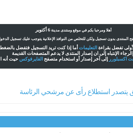
6 أكتوبر
أ
هلا ومرحبا بكم في موقع ومنتدى مدينة
 المنتدى بدون تسجيل ولكن للتخلص من النوافذ الإعلانية يتوجب عليك تسجيل الدخو
لأولى تفضل بقراءة
التعليمات
أ
ما إذا كنت تريد التسجيل فتفضل بالضغ
الرجاء الإنتباه إلى ان إصدار المنتدى لا
يدعم
المتصفحات القديمة
نت اكسبلورر
إلى آخر إصدار
أ
و استخدام متصفح
الفايرفوكس
حيت
أ
نه ا
ق يتصدر استطلاع رأى عن مرشحي الرئاسة