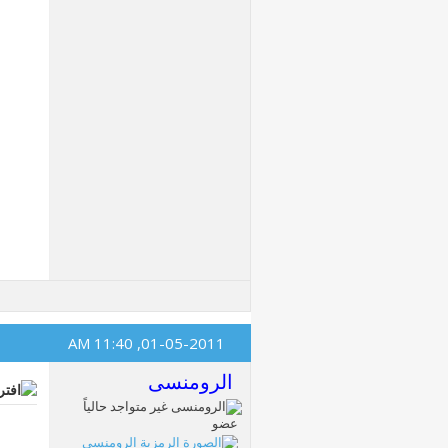
11:40 AM
01-05-2011,
الرومنسى
عضو