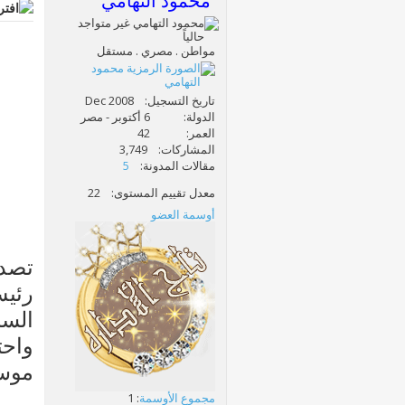
محمود التهامي
مواطن . مصري . مستقل
تاريخ التسجيل
Dec 2008
الدولة
6 أكتوبر - مصر
العمر
42
المشاركات
3,749
مقالات المدونة
5
معدل تقييم المستوى
22
أوسمة العضو
تصدر
رئيس
واحت
موسى
مجموع الأوسمة
: 1