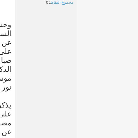
مجموع النقاط
: 0
وحسب
السب
عن ح
موسى
نور 
يذكر
على 
مصر،
عن ا