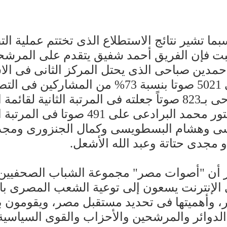
ما تشير نتائج الاستطلاع الذى تختتم عملية ال
ت فإن الفريق أحمد شفيق يتقدم على المرشحي
مدين صباحى الذى يحتل المركز الثانى فى ا
على 5021 صوتا بنسبة 73% من المشارك
صباحى بـ823 صوتاً جعلته فى المرتبة الثانية 
الدكتور محمد البرادعى على 491 صو
 وهشام البسطويسى وكمال الجنزورى ومجد
و مجدى حتاتة وعبد الله الأشعل.
 أن "أصوات مصر" مجموعة الشباب الصحفيين 
الإنترنت يسعون إلى توعية الشعب المصرى بال
 وأهميتها فى تحديد مستقبل مصر، ويقومون بتو
لدوائر والمرشحين والأحزاب والقوى السياسية 