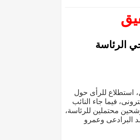
يق
ي الرئاسة
 استطلاع للرأى حول
ونى، فيما جاء النائب
مدين صباحى فى المركز الثانى بين 10 مرشحين محتملين للرئاسة،
د البرادعى وعمرو