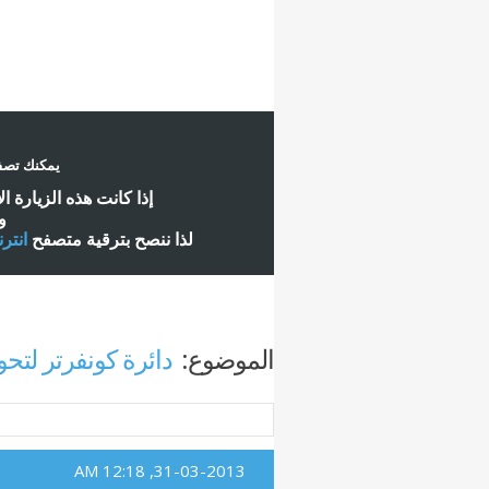
يمكنك تصفح
إ
ذا كانت هذه الزيارة ا
و
لذا ننصح بترقية متصفح
انتر
الموضوع:
دائرة كونفرتر لتحويل 12 فولت الى 220 فولت 
12:18 AM
31-03-2013,