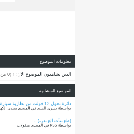
معلومات الموضوع
الذين يشاهدون الموضوع الآن: 1
(0 من الأعضاء و 1 زائر)
المواضيع المتشابهه
دائرة تحول 12 فولت من بطارية سيارة الى 220 فولت و قدرته 500
بواسطة يسرى السيد في المنتدى منتدى الكهربا
(طع ـنآت الغ ـدر..) ...
بواسطة RSS في المنتدى منقولات