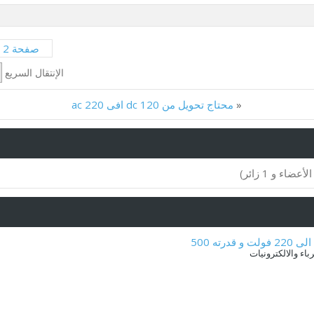
صفحة 2 من 2
الإنتقال السريع
«
محتاج تحويل من 120 dc افى 220 ac
ء والالكترونيات