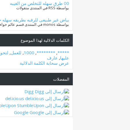
00 طرق سهله للتخلص من الغيبه
بواسطة RSS في المنتدى منقولات
بياض غير طبيعى للرقبه بطريقه سهله ج
بواسطة monos في المنتدى قسم عالم حواء
الكلمات الدلالية لهذا الموضوع
*****
,
********
,
1000
,
للعمل
,
لتحوي
عليها
,
عارف
عرض سحابة الكلمة الدلالية
المفضلات
Digg
del.icio.us
bleUpon
Google