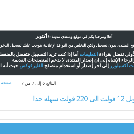
6 أكتوبر
أ
هلا ومرحبا بكم في موقع ومنتدى مدينة
 المنتدى بدون تسجيل ولكن للتخلص من النوافذ الإعلانية يتوجب عليك تسجيل الدخو
لأولى تفضل بقراءة
التعليمات
أ
ما إذا كنت تريد التسجيل فتفضل بالضغ
الرجاء الإنتباه إلى ان إصدار المنتدى لا
يدعم
المتصفحات القديمة
نت اكسبلورر
إلى آخر إصدار
أ
و استخدام متصفح
الفايرفوكس
حيت
أ
نه ا
صفحة 2 من 2
النتائج 6 إلى 7 من 7
سهله جدا