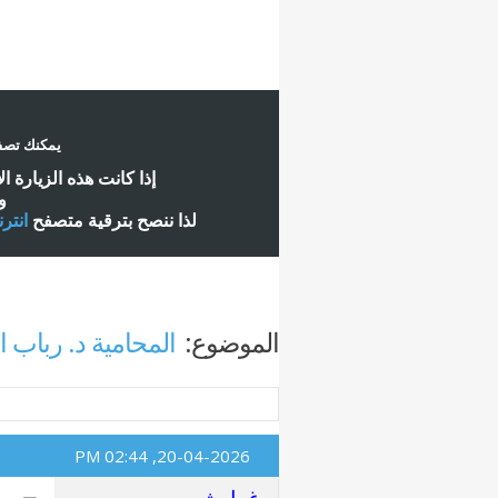
يمكنك تصفح
إ
ذا كانت هذه الزيارة ا
و
لذا ننصح بترقية متصفح
انتر
الموضوع:
المحامية د. رباب ا
02:44 PM
20-04-2026,