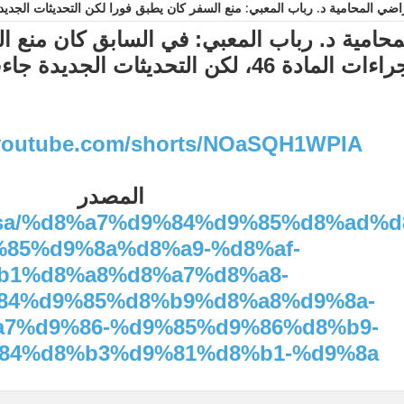
المحامية د. رباب المعبي: منع السفر كان يطبق فورا لكن التحديثات الجديد
محامية د. رباب المعبي: في السابق كان منع 
ت المادة 46، لكن التحديثات الجديدة جاءت بضوابط أكثر مرونة
.youtube.com/shorts/NOaSQH1WPIA
المصدر
yer.sa/%d8%a7%d9%84%d9%85%d8%ad%
%85%d9%8a%d8%a9-%d8%af-
b1%d8%a8%d8%a7%d8%a8-
84%d9%85%d8%b9%d8%a8%d9%8a-
7%d9%86-%d9%85%d9%86%d8%b9-
84%d8%b3%d9%81%d8%b1-%d9%8a/