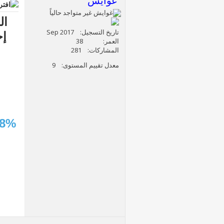
غوايش
ال
تاريخ التسجيل
Sep 2017
إجراءا
العمر
38
المشاركات
281
معدل تقييم المستوى
9
d8%