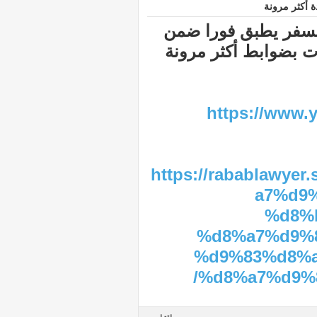
ة أكثر مرونة
السفر يطبق فورا ضمن
https://www
https://rabablaw
a7%d9
%d8%
%d8%a7%d9%
%d9%83%d8%a
%d8%a7%d9%