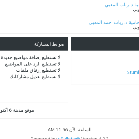
ية د .رباب المعبي
ني
امية د. رباب احمد المعبي
ني
ضوابط المشاركة
لا تستطيع
إضافة مواضيع جديدة
لا تستطيع
الرد على المواضيع
لا تستطيع
إرفاق ملفات
Stum
لا تستطيع
تعديل مشاركاتك
موقع مدينة 6 أكتوبر
الساعة الآن
11:56 AM
Powered by
vBulletin®
Version 4.2.3