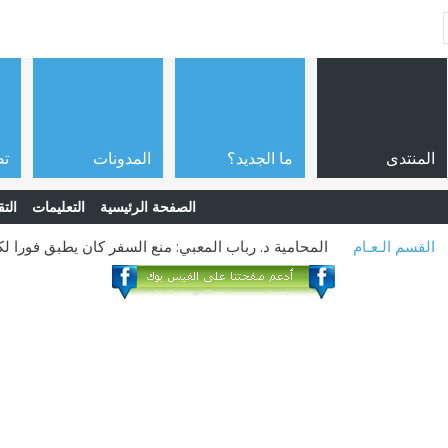
المنتدى
ما الجديد؟
المدونات
تص
الصفحة الرئيسية
التعليمات
التق
القسم الـعـام
المحامية د. رباب المعبي: منع السفر كان يطبق فورا لك