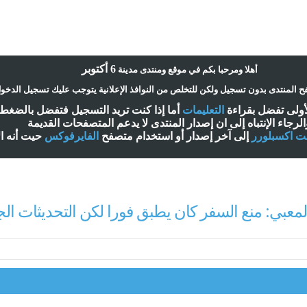
6 أكتوبر
أ
هلا ومرحبا بكم في موقع ومنتدى مدينة
 المنتدى بدون تسجيل ولكن للتخلص من النوافذ الإعلانية يتوجب عليك تسجيل الدخو
لأولى تفضل بقراءة
التعليمات
أ
ما إذا كنت تريد التسجيل فتفضل بالضغ
الرجاء الإنتباه إلى ان إصدار المنتدى لا
يدعم
المتصفحات القديمة
نت اكسبلورر
إلى آخر إصدار
أ
و استخدام متصفح
الفايرفوكس
حيت
أ
نه ا
لمعبي: منع السفر كان يطبق فورا لكن التحديثات الج