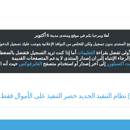
6 أكتوبر
أ
هلا ومرحبا بكم في موقع ومنتدى مدينة
 المنتدى بدون تسجيل ولكن للتخلص من النوافذ الإعلانية يتوجب عليك تسجيل الدخو
لأولى تفضل بقراءة
التعليمات
أ
ما إذا كنت تريد التسجيل فتفضل بالضغ
الرجاء الإنتباه إلى ان إصدار المنتدى لا
يدعم
المتصفحات القديمة
نت اكسبلورر
إلى آخر إصدار
أ
و استخدام متصفح
الفايرفوكس
حيت
أ
نه ا
) نظام التنفيذ الجديد حصر التنفيذ على الأموال فق