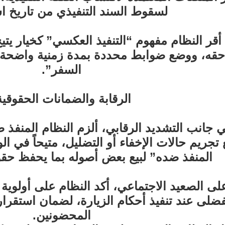
لسقوط السند التنفيذي من تاريخ ا
أقر النظام مفهوم “التنفيذ العكسي” كخيار يتيح
حقه، ووضع ضوابط محددة بمدة زمنية واضحة ل
السفر”.
الرقابة والضمانات الحقوقية
 جانب التشديد الرقابي، ألزم النظام المنفذ
تجريم حالات الإخفاء أو التضليل، متيحاً في ا
المنفذ ضده” لبيع بعض أصوله بما يحفظ حقو
لى الصعيد الاجتماعي، أكد النظام على أولوي
فضلى عند تنفيذ أحكام الزيارة، لضمان استقرا
المحضونين.