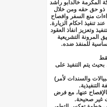
 المكرمة خالدابو راشد
ل ذو حق حقه ومن خلال
ءات منع السفر وافصاح
د تنفيذ احكام الزيارة.
نفيذ وتعزيز انفاذ العقود
ق المرونة التشريعية
ساسية للمنفذ ضده.
فقط
حيث يتم التنفيذ على
الات والسندات لأمر)
التنفيذية.
بالإفصاح عنها، مع فرض
ت غير صحيحة.
 في خطوة تعكس التطور