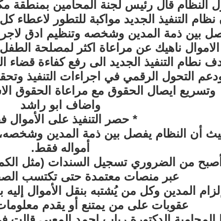
 النظام قال رئيس لجنة المحامين بمنطقة مكة
 نظام التنفيذ الجديد مواكبة للتطور لاعطاء ك
صل بين ذمة المدين وشخصه وتنظيم ادق لاجرا
لاموال ناهيك عن مراعاة اكثر لمصلحة الطفل عن
دف نطام التنفيذ الجديد الى رفع كفاءة قضاء الت
دعم التحول الرقمي في اجراءات التنفيذ وتحقي
وتسريع ايصال الحقوق مع مراعاة الحقوق الا
واضاف ابو راشد
* حصر التنفيذ على الأموال 
ث أن النظام يفصل بين ذمة المدين وشخصه، ب
أمواله فقط.
أصبح من الضروري تسجيل السندات (مثل الكمبي
عبر منصات معتمدة حتى تكتسب الصفة 
لزام المدين وكل من يُشتبه بنقل الأموال إليه 
عقوبات على من يمتنع أو يقدم معلوما
 المحامية الدكتورة رباب احمد المعبي قالت