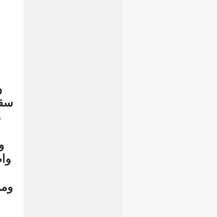
و
م
و
واض
ومن