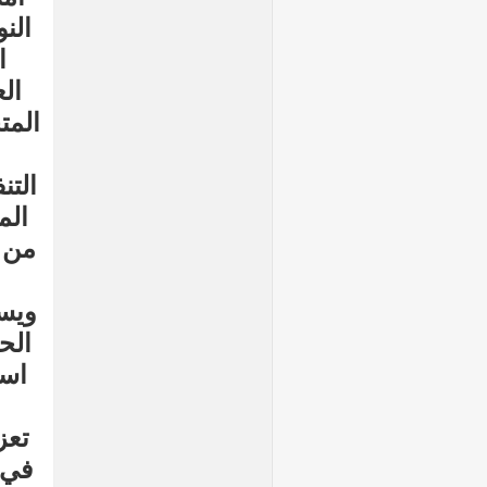
الن
ا
ال
المت
التن
الم
من 
ويست
الح
است
تعز
في 