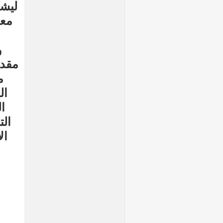
ليشم
معل
و
مقدم
م
ال
ا
الت
ال