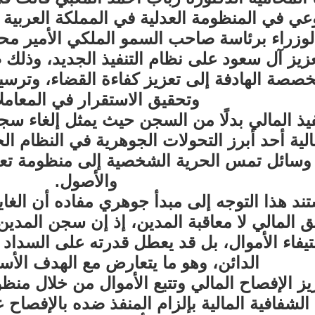
وعي في المنظومة العدلية في المملكة العربي
لوزراء برئاسة صاحب السمو الملكي الأمير مح
عزيز آل سعود على نظام التنفيذ الجديد، وذل
خصصة الهادفة إلى تعزيز كفاءة القضاء، وترسيخ
وتحقيق الاستقرار في المعامل
فيذ المالي بدلًا من السجن حيث يمثل إلغاء سج
الية أحد أبرز التحولات الجوهرية في النظام الج
وسائل تمس الحرية الشخصية إلى منظومة تعتم
والأصول.
ند هذا التوجه إلى مبدأ جوهري مفاده أن الغا
ق المالي لا معاقبة المدين، إذ إن سجن المدين
يفاء الأموال، بل قد يعطل قدرته على السداد
الدائن، وهو ما يتعارض مع الهدف الأسا
يز الإفصاح المالي وتتبع الأموال من خلال منظ
الشفافية المالية بإلزام المنفذ ضده بالإفصاح ع