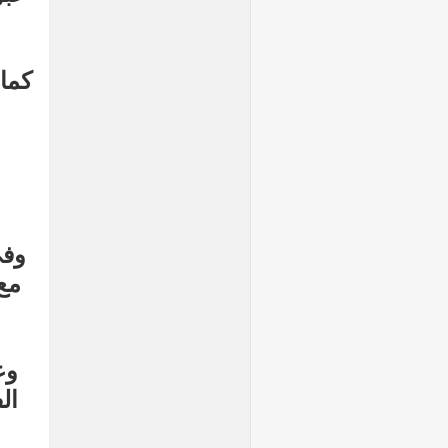
كما 
وفي
مع 
وع
ال