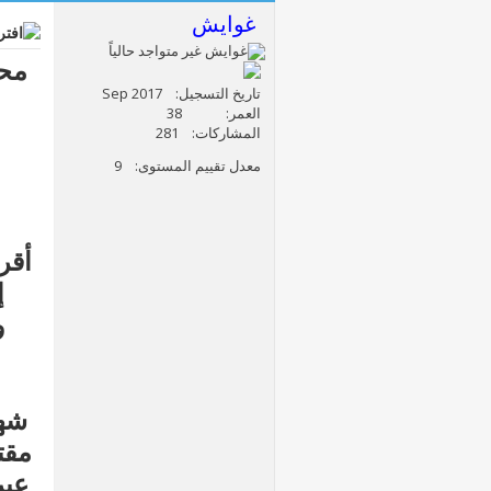
غوايش
محا
تاريخ التسجيل
Sep 2017
العمر
38
المشاركات
281
معدل تقييم المستوى
9
أقر
إ
و
شهد
مقت