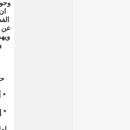
وحول
ان
الف
عن ا
‏ويه
و
حي
* 
* إ
اما