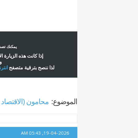
يمكنك تصفح
إ
ذا كانت هذه الزيارة ا
و
لذا ننصح بترقية متصفح
انتر
الموضوع:
محامون (الاقتصاد 
05:43 AM
19-04-2026,