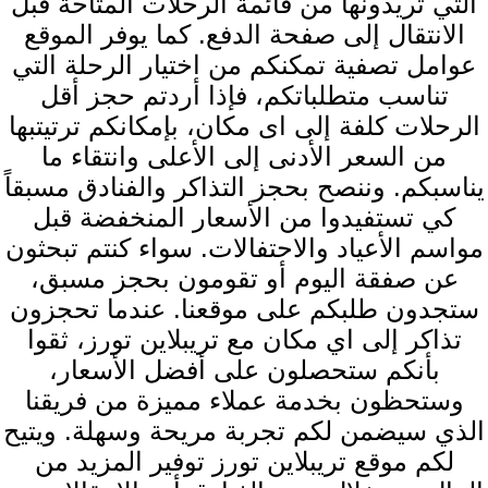
التي تريدونها من قائمة الرحلات المتاحة قبل
الانتقال إلى صفحة الدفع. كما يوفر الموقع
عوامل تصفية تمكنكم من اختيار الرحلة التي
تناسب متطلباتكم، فإذا أردتم حجز أقل
الرحلات كلفة إلى اى مكان، بإمكانكم ترتيتبها
من السعر الأدنى إلى الأعلى وانتقاء ما
يناسبكم. وننصح بحجز التذاكر والفنادق مسبقاً
كي تستفيدوا من الأسعار المنخفضة قبل
مواسم الأعياد والاحتفالات. سواء كنتم تبحثون
عن صفقة اليوم أو تقومون بحجز مسبق،
ستجدون طلبكم على موقعنا. عندما تحجزون
تذاكر إلى اي مكان مع تريبلاين تورز، ثقوا
بأنكم ستحصلون على أفضل الأسعار،
وستحظون بخدمة عملاء مميزة من فريقنا
الذي سيضمن لكم تجربة مريحة وسهلة. ويتيح
لكم موقع تريبلاين تورز توفير المزيد من