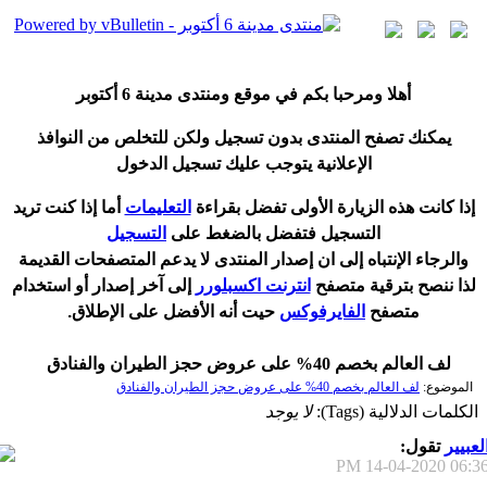
أ
هلا ومرحبا بكم في موقع ومنتدى مدينة
6 أكتوبر
يمكنك تصفح المنتدى بدون تسجيل ولكن للتخلص من النوافذ
الإعلانية يتوجب عليك تسجيل الدخول
إ
ذا كانت هذه الزيارة الأولى تفضل بقراءة
التعليمات
أ
ما إذا كنت تريد
التسجيل فتفضل بالضغط على
التسجيل
والرجاء الإنتباه إلى ان إصدار المنتدى لا
يدعم
المتصفحات القديمة
لذا ننصح بترقية متصفح
انترنت اكسبلورر
إلى آخر إصدار
أ
و استخدام
متصفح
الفايرفوكس
حيت
أ
نه الأفضل على الإطلاق.
لف العالم بخصم 40% على عروض حجز الطيران والفنادق
الموضوع:
لف العالم بخصم 40% على عروض حجز الطيران والفنادق
الكلمات الدلالية (Tags):
لا يوجد
لعبيير
تقول:
14-04-2020
06:36 P