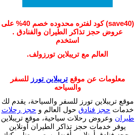
(save
0)
4
كود لفتره محدوده خصم 40% على
عروض حجز تذاكر الطيران والفنادق .
استخدم
العالم مع تريبلاين تورزولف
.
معلومات عن موقع
تريبلاين تورز
للسفر
والسياحه
موقع تريبلاين تورز للسفر والسياحة، يقدم لك
خدمات
حجز فنادق
حول العالم و
حجز رحلات
طيران
وعروض رحلات سياحية، موقع تريبلاين
يوفر خدمات حجز تذاكر الطيران أونلاين
وحجز فنادق أونلاين بأفضل سعر، معنا يمكنك