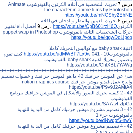
درس 7
تحريك الشخصية في أفلام الكرتون بالفوتوشوب Animate
the character in anime films by Photoshop
https://youtu.be/mNGShy2EhNE
درس 8
تحريك العينين والمطر والدخان في افلام
الكرتون
https://youtu.be/CpB601rzH6Q
درس 9
أفضل أداة لتغيير
حركات الشخصيات الثابته بالفوتوشوب puppet warp in Photoshop
https://youtu.be/IqgwDoLjpco
اغنية baby shark مع كواليس التحريك كاملا
بالفوتوشوب
https://youtu.be/udMWBF7Lx9w
041 - 10 كيف تقوم
بتصميم وتحريك اغنية baby shark بالفوتوشوب
https://youtu.be/GhIXBL7YAWg
++++++++++++++++++++++++++++++++++++++++++++++++++
شئ عن الموشن جرافيك
42 ما هو الموشن جرافيك و خطوات تصميم
وانتاج عمل فيديو موشن جرافيك motion graphics course
https://youtu.be/P9v9J2AMtA4
42 - 2 كيفية تحريك الصور والأشكال في الموشن جرافيك ببرنامج
الفوتوشوب
https://youtu.be/SA7avhzlpGo
42 - 3 تصميم مشروع موشن جرفيك كامل من البداية للنهاية
بالفوتوشوب جزء 1
https://youtu.be/dNwdgf6-nwY
42 - 4 تصميم مشروع موشن جرفيك كامل من البداية للنهاية
بالفوتوشوب جزء 2