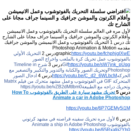
سلسلة التحريك بالفوتوشوب وعمل الانيميشن
وأفلام الكرتون والموشن جرافيك و السينما جراف مجانا على
الشارح تك
لأول مره في العالم سلسلة التحريك بالفوتوشوب وعمل الانيميشن
وأفلام الكرتون والموشن جرافيك و السينما جراف مجانا على الشارح
تك
درس 1 التحريك بالفوتوشوب وعمل الانيميشن والموشن جرافيك
مقدمه Photoshop Animation & Motion
https://youtu.be/fchphjgIXwE
graphic
درس 2
التحريك الأولي
بالفوتوشوب عمل تحريك كرة بالملعب واخراج الصور
https://youtu.be/sW7jnk_pUqg
Gif
درس 3
شرح Timeline in
Photoshopوتحريك الصور والكتابة والتدوير والتكبير والتصغير مع
الحركه
https://youtu.be/C_d2_6WLbcM
درس 4
ادخال الصور
المتحركة GIF في الفوتوشوب وعمل مشهد متحرك من فيلم Matrix
وتحريك دراجه مع الطبيعة
https://youtu.be/vZB2dMtIbm0
درس 5
تحريك مشهد سيارة على الطريق بالفوتوشوب How To
Animate a car in Adobe Photoshop
https://youtu.be/6P7GEMy5i1M
درس 6
لأول مره تحريك سفينه قراصنه في مشهد كرتوني
بالفوتوشوب Animate a ship in Adobe Photoshop
https://youtu.be/65Rxafg2Yh0