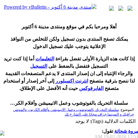
أ
هلا ومرحبا بكم في موقع ومنتدى مدينة
6 أكتوبر
يمكنك تصفح المنتدى بدون تسجيل ولكن للتخلص من النوافذ
الإعلانية يتوجب عليك تسجيل الدخول
إ
ذا كانت هذه الزيارة الأولى تفضل بقراءة
التعليمات
أ
ما إذا كنت تريد
التسجيل فتفضل بالضغط على
التسجيل
والرجاء الإنتباه إلى ان إصدار المنتدى لا
يدعم
المتصفحات القديمة
لذا ننصح بترقية متصفح
انترنت اكسبلورر
إلى آخر إصدار
أ
و استخدام
متصفح
الفايرفوكس
حيت
أ
نه الأفضل على الإطلاق.
سلسلة التحريك بالفوتوشوب وعمل الانيميشن وأفلام الكرتون والموشن جرافيك و السينما جراف مجانا على الشارح تك
الموضوع:
سلسلة التحريك بالفوتوشوب وعمل الانيميشن وأفلام الكرتون والموشن
جرافيك و السينما جراف مجانا على الشارح تك
الكلمات الدلالية (Tags):
لا يوجد
روة شحاتة
تقول:
19-02-2020
12:51 A