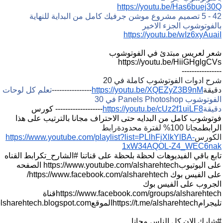
https://youtu.be/Has6buej30Q
42 - 5 تصميم مشروع موشن جرفيك كامل من البداية للنهاية
بالفوتوشوب الجزء الاخير
https://youtu.be/wIz6xyAuaiI
شعر لعريس مبتدئ في الفوتوشوب
https://youtu.be/HiiGHglgCVs
----------------
شرح ادوات الفوتوشوب كاملة في 20
دقيقة
https://youtu.be/XQEZyZ3B9nM
----------------
تعلم كل لوحات
الفوتوشوب Panels Photoshop في 30
دقيقة
https://youtu.be/cUz2f1uiLF8
-------------------
كورس
فوتوشوب كامل من البدايه حتى الاحتراف مجانا بالترتيب على هذا
الرابط
مجانا 100% لفترة محدودة
رابط
الكورس
https://www.youtube.com/playlist?list=PLlhFjXlkYlBA-
1xW34AQOL-Z4_WEC6nak
تابع باقي الفيديوهات لحظة بلحظة على قناتنا
#الشارح_تك
رابط القناه
على اليوتيوب
https://www.youtube.com/alsharehtech
الصفحه
على الفيس بوك
https://www.facebook.com/alsharehtech/
الجروب على الفيس بوك
https://www.facebook.com/groups/alsharehtech
قناة
تليجرام
https://t.me/alsharehtech
الموقع
/elsharehtech.blogspot.com
#شارك الان كل الناس مجانا