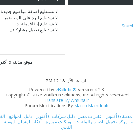
لا تستطيع
إضافة مواضيع جديدة
لا تستطيع
الرد على المواضيع
لا تستطيع
إرفاق ملفات
Stum
لا تستطيع
تعديل مشاركاتك
موقع مدينة 6 أكتوبر
الساعة الآن
12:18 PM
Powered by
vBulletin®
Version 4.2.3
Copyright © 2026 vBulletin Solutions, Inc. All rights reserved.
Translate By Almuhajir
Forum Modifications By
Marco Mamdouh
ة 6 أكتوبر
-
عقارات مصر
-
دليل شركات 6 أكتوبر
-
دليل المواقع
-
الق
ة
-
مركز تحميل الصور والملفات
-
توبيكات مميزة
-
أذكار المسلم اليومية
-
الناس