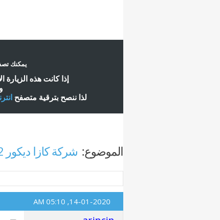
يمكنك تصفح
إ
ذا كانت هذه الزيارة ا
و
لذا ننصح بترقية متصفح
انتر
الموضوع:
شركة كازا ديكور 01018144442
05:10 AM
14-01-2020,