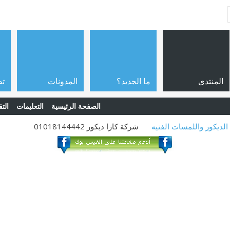
المنتدى
ما الجديد؟
المدونات
تص
الصفحة الرئيسية
التعليمات
التق
الديكور واللمسات الفنيه
شركة كازا ديكور 01018144442