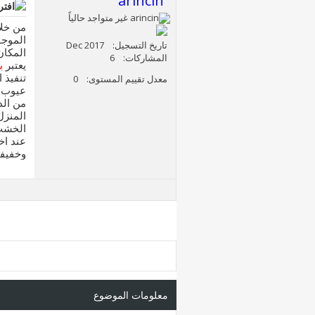
arincin
من خل
الموجو
تاريخ التسجيل
Dec 2017
المكان
المشاركات
6
يعتبر
ب
تنفيذ 
معدل تقييم المستوى
0
عيوب 
من الد
المنزل
الخشب 
عند اخ
وخفيفة
معلومات الموضوع