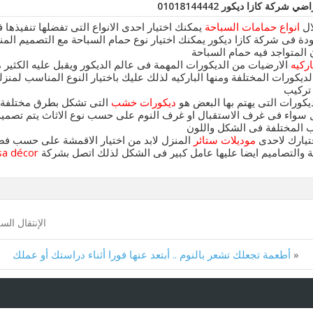
شركة كازا ديكور 01018144442
ال
انواع حمامات السباحة
يمكنك اختيار احدى الانواع التى تفضلها تنفيذها
دة فى شركة كازا ديكور يمكنك اختيار نوع حمام السباحة مع التصميم الم
 المتواجد فيه حمام السباحة
اركيه
الارضيات من الديكورات المهمة فى عالم الديكور ويقبل عليه الكثير
الديكورات المختلفة ومنها الباركيه لذلك عليك باختيار النوع المناسب لمن
تركيب
يكورات التى يهتم بها البعض هو
ديكورات خشب
التى تشكل بطرق مختلفة و
 سواء فى غرف الاستقبال او غرف النوم على حسب نوع الاثاث يتم تصمي
المختلفة فى الشكل واللون
تيارك لاحدى
موديلات ستائر
المنزل لابد من اختيار الاقمشة على حسب فصو
 والتصاميم ايضا عليها عامل كبير فى الشكل لذلك اتصل بشركة
sa décor
الإنتقال الس
«
أطعمة تجعلك تشعر بالنوم .. أبتعد عنها فورا أثناء دراستك أو عملك