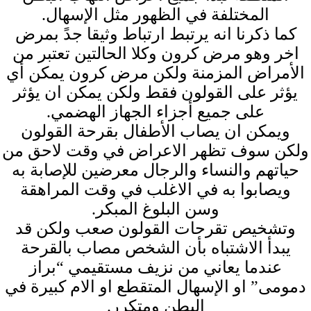
المختلفة في الظهور مثل الإسهال.
كما ذكرنا انه يرتبط ارتباط وثيقا جدً بمرض
اخر وهو مرض كرون وكلا الحالتين تعتبر من
الأمراض المزمنة ولكن مرض كرون يمكن أي
يؤثر على القولون فقط ولكن يمكن ان يؤثر
على جميع أجزاء الجهاز الهضمي.
ويمكن ان يصاب الأطفال بقرحة القولون
ولكن سوف تظهر الاعراض في وقت لاحق من
حياتهم والنساء والرجال معرضين للإصابة به
ويصابوا به في الاغلب في وقت المراهقة
وسن البلوغ المبكر.
وتشخيص تقرحات القولون صعب ولكن قد
يبدأ الاشتباه بأن الشخص مصاب بالقرحة
عندما يعاني من نزيف مستقيمي “براز
دمومى” او الإسهال المتقطع او الام كبيرة في
البطن ومتكرر.