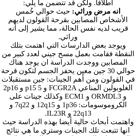
اطلاقا. ولكن قد تتضمن ما يلي:
انه مرض وراثي
:
حيث حوالي خُمس
الأشخاص المصابين بقرحة القولون لديهم
قريب لديه نفس الحالة، مما يشير إلى أنه
وراثي.
ويوجد بعض الدارسات التي اهتمت بتلك
النقطة فقامت بعمل مسح جيني لعدد كبير من
المصابين ووجدت الدراسة ان يوجد هناك
حوالي 30 جين معين يحفز الجسم لتكون قرحة
في القولون ومن أهم الجينات: جين مستقبلات
الغلوبولين المناعي FCGR2A و 5 p15 و 2p16
و ORMDL3 و ECM1 وكذلك جينات على
الكروموسومات: 1p36 و 12q15 و 7q22 و
22q13 و IL23R.
واهتمت أبحاث حالية أيضا بهذه الدراسة حيث
انها تتبعت تلك الجينات وستري ما هي نتائج