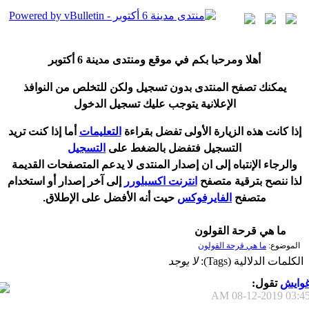
أ
هلا ومرحبا بكم في موقع ومنتدى مدينة
6 أكتوبر
يمكنك تصفح المنتدى بدون تسجيل ولكن للتخلص من النوافذ
الإعلانية يتوجب عليك تسجيل الدخول
إ
ذا كانت هذه الزيارة الأولى تفضل بقراءة
التعليمات
أ
ما إذا كنت تريد
التسجيل فتفضل بالضغط على
التسجيل
والرجاء الإنتباه إلى ان إصدار المنتدى لا
يدعم
المتصفحات القديمة
لذا ننصح بترقية متصفح
انترنت اكسبلورر
إلى آخر إصدار
أ
و استخدام
متصفح
الفايرفوكس
حيت
أ
نه الأفضل على الإطلاق.
ما هي قرحة القولون
الموضوع:
ما هي قرحة القولون
الكلمات الدلالية (Tags):
لا يوجد
وايش
تقول:
08-12-2019
03:45 A