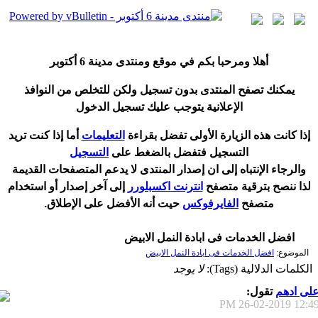
أ
هلا ومرحبا بكم في موقع ومنتدى مدينة
6 أكتوبر
يمكنك تصفح المنتدى بدون تسجيل ولكن للتخلص من النوافذ
الإعلانية يتوجب عليك تسجيل الدخول
إ
ذا كانت هذه الزيارة الأولى تفضل بقراءة
التعليمات
أ
ما إذا كنت تريد
التسجيل فتفضل بالضغط على
التسجيل
والرجاء الإنتباه إلى ان إصدار المنتدى لا
يدعم
المتصفحات القديمة
لذا ننصح بترقية متصفح
انترنت اكسبلورر
إلى آخر إصدار
أ
و استخدام
متصفح
الفايرفوكس
حيت
أ
نه الأفضل على الإطلاق.
افضل الخدمات فى ابادة النمل الابيض
الموضوع:
افضل الخدمات فى ابادة النمل الابيض
الكلمات الدلالية (Tags):
لا يوجد
لى ادهم
تقول:
26-02-2019
12:49 P