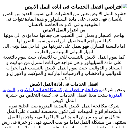
افضل الخدمات فى ابادة النمل الابيض
حشرة النمل الابيض تعتبر من الحشرات التى تسبب العديد من الضرر
للأنسان فهى تتغذى على مادة السيليولوز و هذة المادة تتواجد فى
الطبيعية و فى الادوات الخاصة بالانسان
من اضرار النمل الابيض
يهاجم الاشجار و يعمل على التسبب فى جفافها مما يؤدى الى موتها
كما انه يهاجم المحاصيل الزراعية و يسبب الضرر لها
اما بالنسبة للمنازل فهو يعمل على تفريغها من الداخل مما يؤدى الى
انهيار المبانى المبنية من الطوب
كما يقوم النمل الابيض بالتسبب للخراب للانسان حيث يقوم بالتغذية
على مادة السيليولوز و هى تتواجد فى اثاث المنزل من موكيت و
السجاد و الدواليب حيث يقوم النمل الابيض بالتسبب فى الخراب
للدواليب و الاخشاب و الارضيات الباركيه و الموكيت و الاوراق و
الكتب
افضل الخدمات فى ابادة النمل الابيض
و نحن شركة
بيت الخليج
افضل شركة مكافحة النمل الابيض بالمدينة
المنورة
ستجد معنا افضل الخدمات فى كيفية التخلص من حشرة
النمل الابيض
شركة مكافحة النمل الابيض بالمدينة المنورة بيت الخليج تقوم
باستخدام انواع المبيدات التى تكون مخصصة للقضاء على النمل
بشكل نهائى و يتم رش المبيد فى الاماكن التى تتواجد بها النمل
ستنتهى من مشكلة النمل تماما مع بيت الخليج فهى ذو خبرة فى رش
انواع المبيدات التى تكون مناسبة للتخلص من النمل نهائى كما تقدم