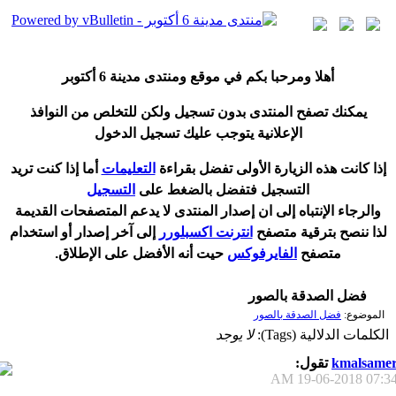
أ
هلا ومرحبا بكم في موقع ومنتدى مدينة
6 أكتوبر
يمكنك تصفح المنتدى بدون تسجيل ولكن للتخلص من النوافذ
الإعلانية يتوجب عليك تسجيل الدخول
إ
ذا كانت هذه الزيارة الأولى تفضل بقراءة
التعليمات
أ
ما إذا كنت تريد
التسجيل فتفضل بالضغط على
التسجيل
والرجاء الإنتباه إلى ان إصدار المنتدى لا
يدعم
المتصفحات القديمة
لذا ننصح بترقية متصفح
انترنت اكسبلورر
إلى آخر إصدار
أ
و استخدام
متصفح
الفايرفوكس
حيت
أ
نه الأفضل على الإطلاق.
فضل الصدقة بالصور
الموضوع:
فضل الصدقة بالصور
الكلمات الدلالية (Tags):
لا يوجد
kmalsame
تقول:
19-06-2018
07:34 A