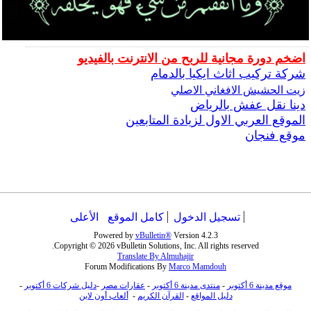
اضخم دورة مجانية للربح من الانترنت بالفيديو
شركة تركيب اثاث ايكيا بالدمام
زيت الحشيش الافغاني الاصلي
دينا نقل عفش بالرياض
الموقع العربي الاول لزيادة المتابعين
موقع فنجان
تسجيل الدخول
كامل الموقع
الأعلى
Powered by
vBulletin®
Version 4.2.3
Copyright © 2026 vBulletin Solutions, Inc. All rights reserved.
Translate By Almuhajir
Forum Modifications By
Marco Mamdouh
موقع مدينة 6 أكتوبر
-
منتدى مدينة 6 أكتوبر
-
عقارات مصر
-
دليل شركات 6 أكتوبر
-
دليل المواقع
-
القرآن الكريم
-
ألعاب أون لاين