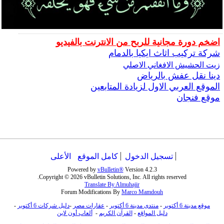
اضخم دورة مجانية للربح من الانترنت بالفيديو
شركة تركيب اثاث ايكيا بالدمام
زيت الحشيش الافغاني الاصلي
دينا نقل عفش بالرياض
الموقع العربي الاول لزيادة المتابعين
موقع فنجان
تسجيل الدخول
كامل الموقع
الأعلى
Powered by
vBulletin®
Version 4.2.3
Copyright © 2026 vBulletin Solutions, Inc. All rights reserved.
Translate By Almuhajir
Forum Modifications By
Marco Mamdouh
موقع مدينة 6 أكتوبر
-
منتدى مدينة 6 أكتوبر
-
عقارات مصر
-
دليل شركات 6 أكتوبر
-
دليل المواقع
-
القرآن الكريم
-
ألعاب أون لاين