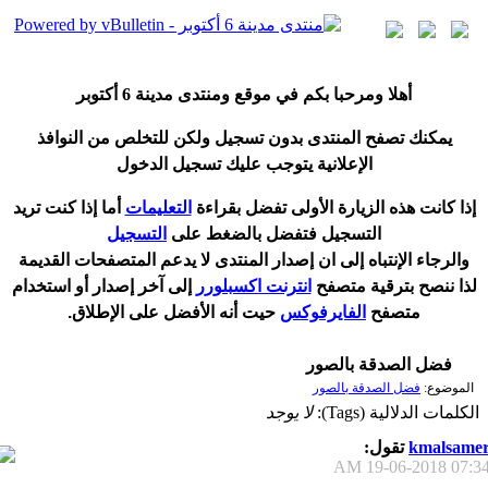
أ
هلا ومرحبا بكم في موقع ومنتدى مدينة
6 أكتوبر
يمكنك تصفح المنتدى بدون تسجيل ولكن للتخلص من النوافذ
الإعلانية يتوجب عليك تسجيل الدخول
إ
ذا كانت هذه الزيارة الأولى تفضل بقراءة
التعليمات
أ
ما إذا كنت تريد
التسجيل فتفضل بالضغط على
التسجيل
والرجاء الإنتباه إلى ان إصدار المنتدى لا
يدعم
المتصفحات القديمة
لذا ننصح بترقية متصفح
انترنت اكسبلورر
إلى آخر إصدار
أ
و استخدام
متصفح
الفايرفوكس
حيت
أ
نه الأفضل على الإطلاق.
فضل الصدقة بالصور
الموضوع:
فضل الصدقة بالصور
الكلمات الدلالية (Tags):
لا يوجد
kmalsame
تقول:
19-06-2018
07:34 A