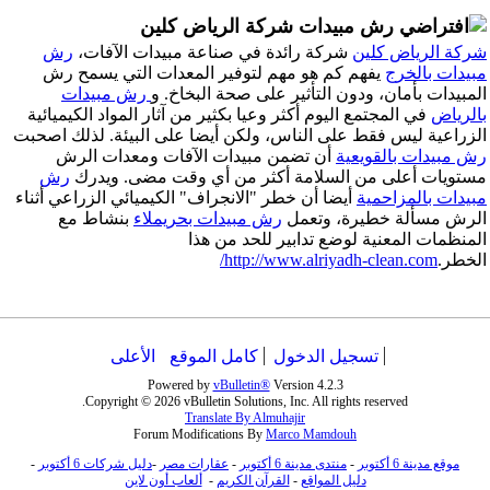
رش مبيدات شركة الرياض كلين
شركة الرياض كلين
شركة رائدة في صناعة مبيدات الآفات،
رش
مبيدات بالخرج
يفهم كم هو مهم لتوفير المعدات التي يسمح رش
المبيدات بأمان، ودون التأثير على صحة البخاخ. و
رش مبيدات
بالرياض
في المجتمع اليوم أكثر وعيا بكثير من آثار المواد الكيميائية
الزراعية ليس فقط على الناس، ولكن أيضا على البيئة. لذلك اصحبت
رش مبيدات بالقويعية
أن تضمن مبيدات الآفات ومعدات الرش
مستويات أعلى من السلامة أكثر من أي وقت مضى. ويدرك
رش
مبيدات بالمزاحمية
أيضا أن خطر "الانجراف" الكيميائي الزراعي أثناء
الرش مسألة خطيرة، وتعمل
رش مبيدات بحريملاء
بنشاط مع
المنظمات المعنية لوضع تدابير للحد من هذا
الخطر.
http://www.alriyadh-clean.com/
تسجيل الدخول
كامل الموقع
الأعلى
Powered by
vBulletin®
Version 4.2.3
Copyright © 2026 vBulletin Solutions, Inc. All rights reserved.
Translate By Almuhajir
Forum Modifications By
Marco Mamdouh
موقع مدينة 6 أكتوبر
-
منتدى مدينة 6 أكتوبر
-
عقارات مصر
-
دليل شركات 6 أكتوبر
-
دليل المواقع
-
القرآن الكريم
-
ألعاب أون لاين