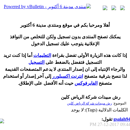
أ
هلا ومرحبا بكم في موقع ومنتدى مدينة
6 أكتوبر
يمكنك تصفح المنتدى بدون تسجيل ولكن للتخلص من النوافذ
الإعلانية يتوجب عليك تسجيل الدخول
إ
ذا كانت هذه الزيارة الأولى تفضل بقراءة
التعليمات
أ
ما إذا كنت تريد
التسجيل فتفضل بالضغط على
التسجيل
والرجاء الإنتباه إلى ان إصدار المنتدى لا
يدعم
المتصفحات القديمة
لذا ننصح بترقية متصفح
انترنت اكسبلورر
إلى آخر إصدار
أ
و استخدام
متصفح
الفايرفوكس
حيت
أ
نه الأفضل على الإطلاق.
رش مبيدات شركة الرياض كلين
الموضوع:
رش مبيدات شركة الرياض كلين
الكلمات الدلالية (Tags):
لا يوجد
gsalah9
تقول:
27-12-2017
09:44 P