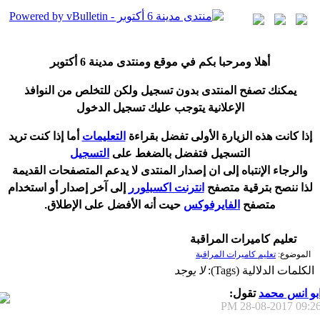
أ
هلا ومرحبا بكم في موقع ومنتدى مدينة
6 أكتوبر
يمكنك تصفح المنتدى بدون تسجيل ولكن للتخلص من النوافذ
الإعلانية يتوجب عليك تسجيل الدخول
إ
ذا كانت هذه الزيارة الأولى تفضل بقراءة
التعليمات
أ
ما إذا كنت تريد
التسجيل فتفضل بالضغط على
التسجيل
والرجاء الإنتباه إلى ان إصدار المنتدى لا
يدعم
المتصفحات القديمة
لذا ننصح بترقية متصفح
انترنت اكسبلورر
إلى آخر إصدار
أ
و استخدام
متصفح
الفايرفوكس
حيت
أ
نه الأفضل على الإطلاق.
تعليم كاميرات المراقبة
الموضوع:
تعليم كاميرات المراقبة
الكلمات الدلالية (Tags):
لا يوجد
بو انس محمد
تقول:
28-08-2017
09:26 P