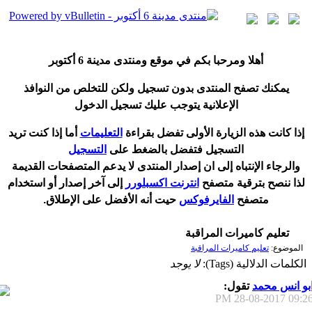
أ
هلا ومرحبا بكم في موقع ومنتدى مدينة
6 أكتوبر
يمكنك تصفح المنتدى بدون تسجيل ولكن للتخلص من النوافذ
الإعلانية يتوجب عليك تسجيل الدخول
إ
ذا كانت هذه الزيارة الأولى تفضل بقراءة
التعليمات
أ
ما إذا كنت تريد
التسجيل فتفضل بالضغط على
التسجيل
والرجاء الإنتباه إلى ان إصدار المنتدى لا
يدعم
المتصفحات القديمة
لذا ننصح بترقية متصفح
انترنت اكسبلورر
إلى آخر إصدار
أ
و استخدام
متصفح
الفايرفوكس
حيت
أ
نه الأفضل على الإطلاق.
تعليم كاميرات المراقبة
الموضوع:
تعليم كاميرات المراقبة
الكلمات الدلالية (Tags):
لا يوجد
بو انس محمد
تقول:
28-08-2017
09:26 P