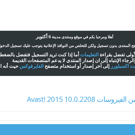
6 أكتوبر
أ
هلا ومرحبا بكم في موقع ومنتدى مدينة
 المنتدى بدون تسجيل ولكن للتخلص من النوافذ الإعلانية يتوجب عليك تسجيل الدخو
لأولى تفضل بقراءة
التعليمات
أ
ما إذا كنت تريد التسجيل فتفضل بالضغ
الرجاء الإنتباه إلى ان إصدار المنتدى لا
يدعم
المتصفحات القديمة
نت اكسبلورر
إلى آخر إصدار
أ
و استخدام متصفح
الفايرفوكس
حيت
أ
نه ا
 Avast! 2015 10.0.2208