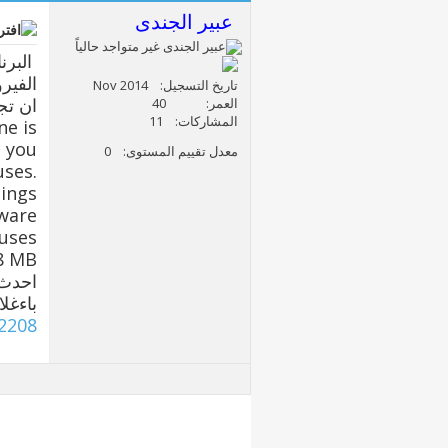
عبير الجندى
البرن
الفير
تاريخ التسجيل
Nov 2014
العمر
40
المشاركات
11
ne is
t you
معدل تقييم المستوى
0
uses.
tings
yware
uses.
78 MB
احدث 
باءغل
.2208