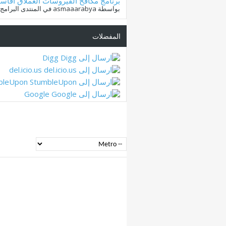
برنامج مكافح الفيروسات العملاق افاست t! Free Antivirus 9.0.2013
بواسطة asmaaarabya في المنتدى البرامج والبرامج المشروحة
المفضلات
Digg
del.icio.us
bleUpon
Google