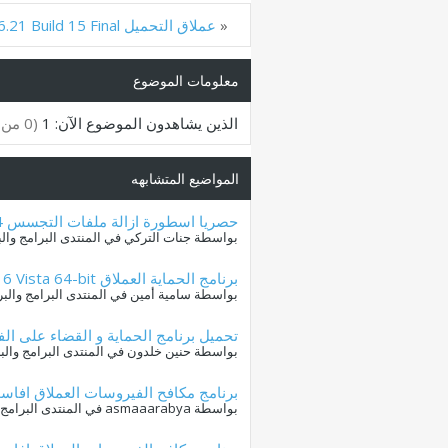
«
عملاق التحميل Internet Download Manager 6.21 Build 15 Final
معلومات الموضوع
الذين يشاهدون الموضوع الآن: 1
(0 من الأعضاء و 1 زائر)
المواضيع المتشابهه
حصريا اسطورة ازالة ملفات التجسس Spybot Search & Destroy 2.4 بأخر اصدار وقبل الجميع
بواسطة جنات التركي في المنتدى البرامج وال
برنامج الحماية العملاق Security Essentials 4.5.216 Vista 64-bit فى اصداره الجديد
بواسطة سامية أمين في المنتدى البرامج والب
تحميل برنامج الحماية و القضاء على الفيروسات Malware 9.0.0.4157
بواسطة حنين خلدون في المنتدى البرامج وال
برنامج مكافح الفيروسات العملاق افاست Avast! Free Antivirus 9.0.2021 الاصدار ال
بواسطة asmaaarabya في المنتدى البرامج والبرامج المشروحة