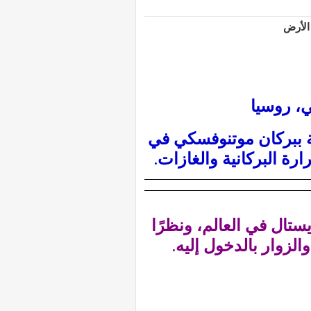
، روسيا
طة ببركان موتنوفسكي في
رة البركانية والغازات.
تال في العالم، ونظرًا
لزوار بالدخول إليه.