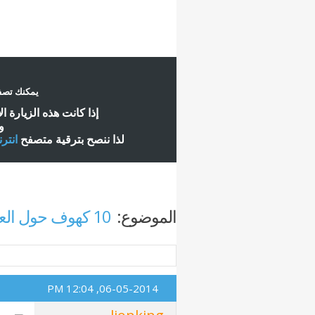
يمكنك تصفح
إ
ذا كانت هذه الزيارة ا
و
لذا ننصح بترقية متصفح
انتر
الموضوع:
10 كهوف حول العالم تأخذكم إلى سحر أعماق الأرض
12:04 PM
06-05-2014,