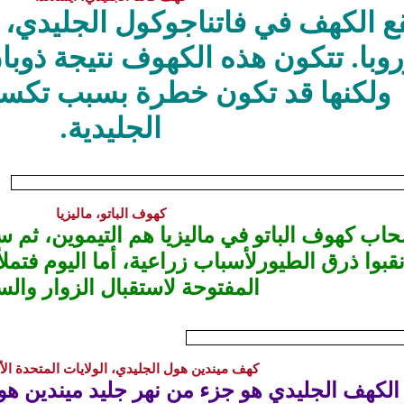
ع الكهف في فاتناجوكول الجليدي، أ
روبا. تتكون هذه الكهوف نتيجة ذوبان
ولكنها قد تكون خطرة بسبب تكسر أ
الجليدية.
كهوف الباتو، ماليزيا
اب كهوف الباتو في
ماليزيا
هم التيموين، ثم سك
قبوا ذرق الطيورلأسباب زراعية، أما اليوم فتمل
المفتوحة لاستقبال الزوار والس
كهف ميندين هول الجليدي، الولايات المتحدة الأ
الكهف الجليدي هو جزء من نهر جليد ميندين ه