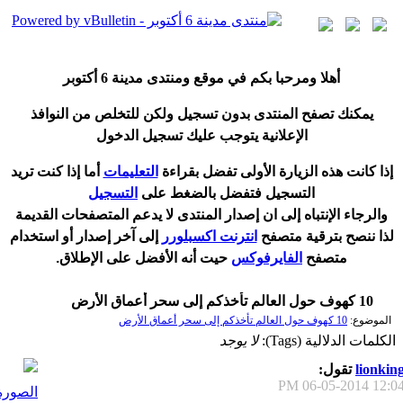
أ
هلا ومرحبا بكم في موقع ومنتدى مدينة
6 أكتوبر
يمكنك تصفح المنتدى بدون تسجيل ولكن للتخلص من النوافذ
الإعلانية يتوجب عليك تسجيل الدخول
إ
ذا كانت هذه الزيارة الأولى تفضل بقراءة
التعليمات
أ
ما إذا كنت تريد
التسجيل فتفضل بالضغط على
التسجيل
والرجاء الإنتباه إلى ان إصدار المنتدى لا
يدعم
المتصفحات القديمة
لذا ننصح بترقية متصفح
انترنت اكسبلورر
إلى آخر إصدار
أ
و استخدام
متصفح
الفايرفوكس
حيت
أ
نه الأفضل على الإطلاق.
10 كهوف حول العالم تأخذكم إلى سحر أعماق الأرض
الموضوع:
10 كهوف حول العالم تأخذكم إلى سحر أعماق الأرض
الكلمات الدلالية (Tags):
لا يوجد
lionkin
تقول:
06-05-2014
12:04 P