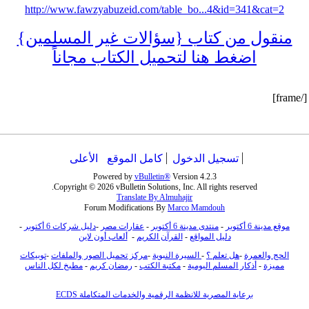
http://www.fawzyabuzeid.com/table_bo...4&id=341&cat=2
منقول من كتاب {سؤالات غير المسلمين}
اضغط هنا لتحميل الكتاب مجاناً
[/frame]
تسجيل الدخول
كامل الموقع
الأعلى
Powered by
vBulletin®
Version 4.2.3
Copyright © 2026 vBulletin Solutions, Inc. All rights reserved.
Translate By Almuhajir
Forum Modifications By
Marco Mamdouh
موقع مدينة 6 أكتوبر
-
منتدى مدينة 6 أكتوبر
-
عقارات مصر
-
دليل شركات 6 أكتوبر
-
دليل المواقع
-
القرآن الكريم
-
ألعاب أون لاين
الحج والعمرة
-
هل تعلم ؟
-
السيرة النبوية
-
مركز تحميل الصور والملفات
-
توبيكات
مميزة
-
أذكار المسلم اليومية
-
مكتبة الكتب
-
رمضان كريم
-
مطبخ لكل الناس
برعاية المصرية للانظمة الرقمية والخدمات المتكاملة ECDS