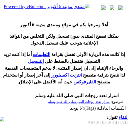
أ
هلا ومرحبا بكم في موقع ومنتدى مدينة
6 أكتوبر
يمكنك تصفح المنتدى بدون تسجيل ولكن للتخلص من النوافذ
الإعلانية يتوجب عليك تسجيل الدخول
إ
ذا كانت هذه الزيارة الأولى تفضل بقراءة
التعليمات
أ
ما إذا كنت تريد
التسجيل فتفضل بالضغط على
التسجيل
والرجاء الإنتباه إلى ان إصدار المنتدى لا
يدعم
المتصفحات القديمة
لذا ننصح بترقية متصفح
انترنت اكسبلورر
إلى آخر إصدار
أ
و استخدام
متصفح
الفايرفوكس
حيت
أ
نه الأفضل على الإطلاق.
اسرار تعدد زوجات النبى صلى الله عليه وسلم
الموضوع:
اسرار تعدد زوجات النبى صلى الله عليه وسلم
الكلمات الدلالية (Tags):
لا يوجد
لنقاء
تقول:
30-03-2014
02:42 A