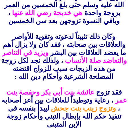
الله عليه وسلم حتى بلغ الخمسين من العمر
بزوجة واحدة
هي خديجة رضي الله عنها
،
وباقي النسوة تزوجهن بعد سن الخمسين
وكان ذلك تثبيتاً لدعوته وتقوية للأواصر
والعلاقات بين صحابته ، فقد كان ولا يزال أهم
ما يعضد العلاقات بين البشر
ويزيد في التناصر
والتعاضد صلة الأنساب
، ولذلك نجد لكل زوجة
من هذه الزيجات سبب للزواج اقتضته
المصلحة الشرعية وأحكام دين الله :
فقد تزوج
عائشة بنت أبي بكر وحفصة بنت
عمر
، رعاية وتوطيداً للعلاقات بين أعز أصحابه
،
وتزوج زينب بنت جحش
ليبدأ بنفسه في
تنفيذ حكم الله بإبطال التبني وأحكام زوجة
الإبن المتبنى