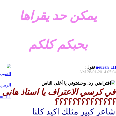
يمكن حد يقراها
بحبكم كلكم
nouran_11
تقول:
28-01-2014
05:04 A
رد: وحشتوني يا أغلى الناس
في كرسي الاعتراف يا استاذ هانى
؟؟؟؟؟؟؟؟؟؟؟؟؟؟
شاعر كبير مثلك اكيد كلنا