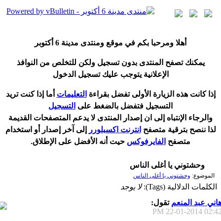
أ
هلا ومرحبا بكم في موقع ومنتدى مدينة
6 أكتوبر
يمكنك تصفح المنتدى بدون تسجيل ولكن للتخلص من النوافذ
الإعلانية يتوجب عليك تسجيل الدخول
إ
ذا كانت هذه الزيارة الأولى تفضل بقراءة
التعليمات
أ
ما إذا كنت تريد
التسجيل فتفضل بالضغط على
التسجيل
والرجاء الإنتباه إلى ان إصدار المنتدى لا
يدعم
المتصفحات القديمة
لذا ننصح بترقية متصفح
انترنت اكسبلورر
إلى آخر إصدار
أ
و استخدام
متصفح
الفايرفوكس
حيت
أ
نه الأفضل على الإطلاق.
وحشتوني يا أغلى الناس
الموضوع:
وحشتوني يا أغلى الناس
الكلمات الدلالية (Tags):
لا يوجد
اني عبد المنعم
تقول:
22-01-2014
02:42 P