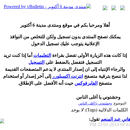
أ
هلا ومرحبا بكم في موقع ومنتدى مدينة
6 أكتوبر
يمكنك تصفح المنتدى بدون تسجيل ولكن للتخلص من النوافذ
الإعلانية يتوجب عليك تسجيل الدخول
إ
ذا كانت هذه الزيارة الأولى تفضل بقراءة
التعليمات
أ
ما إذا كنت تريد
التسجيل فتفضل بالضغط على
التسجيل
والرجاء الإنتباه إلى ان إصدار المنتدى لا
يدعم
المتصفحات القديمة
لذا ننصح بترقية متصفح
انترنت اكسبلورر
إلى آخر إصدار
أ
و استخدام
متصفح
الفايرفوكس
حيت
أ
نه الأفضل على الإطلاق.
وحشتوني يا أغلى الناس
الموضوع:
وحشتوني يا أغلى الناس
الكلمات الدلالية (Tags):
لا يوجد
اني عبد المنعم
تقول:
22-01-2014
02:42 P