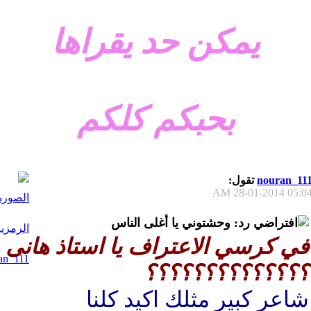
يمكن حد يقراها
بحبكم كلكم
nouran_11
تقول:
28-01-2014
05:04 A
رد: وحشتوني يا أغلى الناس
في كرسي الاعتراف يا استاذ هانى
؟؟؟؟؟؟؟؟؟؟؟؟؟؟
شاعر كبير مثلك اكيد كلنا