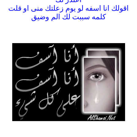
اقولك انا اسفه لو يوم زعلتك منى او قلت
كلمه سببت لك الم وضيق