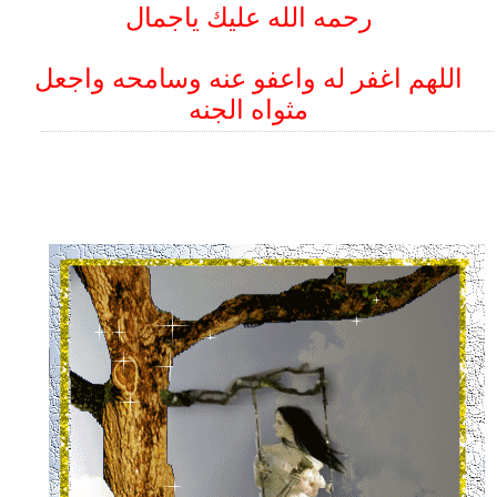
رحمه الله عليك ياجمال
اللهم اغفر له واعفو عنه وسامحه واجعل
مثواه الجنه