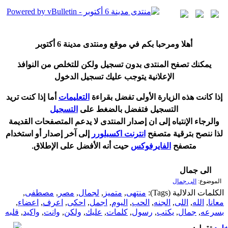
أ
هلا ومرحبا بكم في موقع ومنتدى مدينة
6 أكتوبر
يمكنك تصفح المنتدى بدون تسجيل ولكن للتخلص من النوافذ
الإعلانية يتوجب عليك تسجيل الدخول
إ
ذا كانت هذه الزيارة الأولى تفضل بقراءة
التعليمات
أ
ما إذا كنت تريد
التسجيل فتفضل بالضغط على
التسجيل
والرجاء الإنتباه إلى ان إصدار المنتدى لا
يدعم
المتصفحات القديمة
لذا ننصح بترقية متصفح
انترنت اكسبلورر
إلى آخر إصدار
أ
و استخدام
متصفح
الفايرفوكس
حيت
أ
نه الأفضل على الإطلاق.
الى جمال
الموضوع:
الى جمال
الكلمات الدلالية (Tags):
منتهى
,
متميز
,
لجمال
,
مصر
,
مصطفى
,
معانا
,
الله
,
اللى
,
الجنه
,
الحب
,
اليوم
,
اجمل
,
احكى
,
اعرف
,
اعضاء
,
بسرعه
,
جمال
,
يكتب
,
رسول
,
كلمات
,
عليك
,
ولكن
,
وانت
,
واكيد
,
قلبه