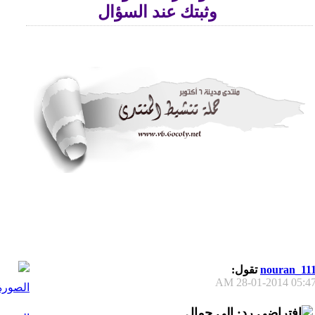
وثبتك عند السؤال
nouran_11
تقول:
28-01-2014
05:47 A
رد: الى جمال