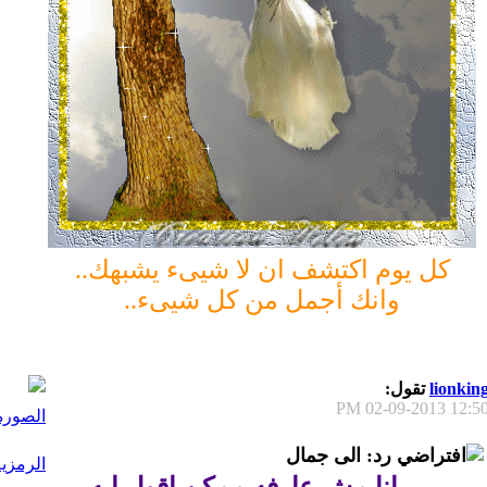
كل يوم اكتشف ان لا شيىء يشبهك..
وانك أجمل من كل شيىء..
lionkin
تقول:
02-09-2013
12:50 P
رد: الى جمال
انا مش عارفه ممكن اقول ايه