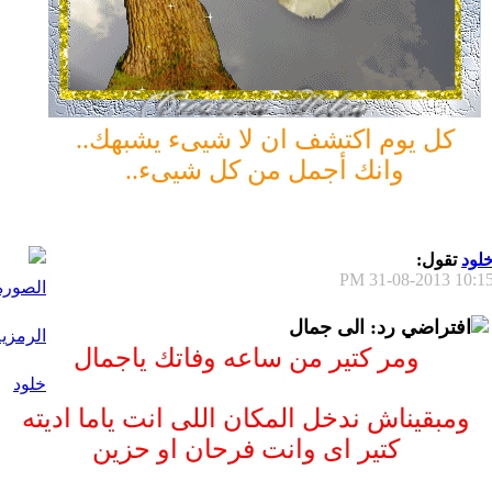
كل يوم اكتشف ان لا شيىء يشبهك..
وانك أجمل من كل شيىء..
لود
تقول:
31-08-2013
10:15 P
رد: الى جمال
ومر كتير من ساعه وفاتك ياجمال
ومبقيناش ندخل المكان اللى انت ياما اديته
كتير اى وانت فرحان او حزين