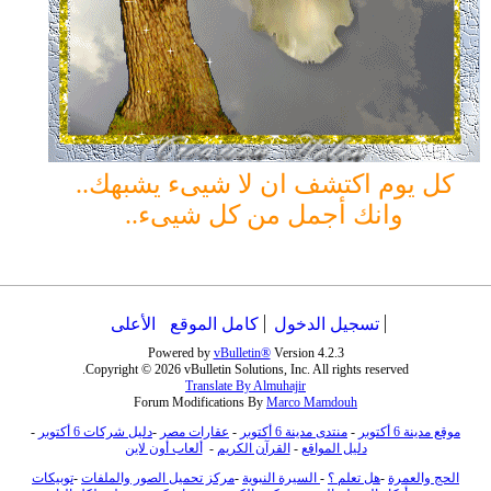
كل يوم اكتشف ان لا شيىء يشبهك..
وانك أجمل من كل شيىء..
تسجيل الدخول
كامل الموقع
الأعلى
Powered by
vBulletin®
Version 4.2.3
Copyright © 2026 vBulletin Solutions, Inc. All rights reserved.
Translate By Almuhajir
Forum Modifications By
Marco Mamdouh
موقع مدينة 6 أكتوبر
-
منتدى مدينة 6 أكتوبر
-
عقارات مصر
-
دليل شركات 6 أكتوبر
-
دليل المواقع
-
القرآن الكريم
-
ألعاب أون لاين
الحج والعمرة
-
هل تعلم ؟
-
السيرة النبوية
-
مركز تحميل الصور والملفات
-
توبيكات