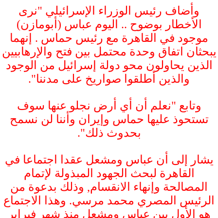
وأضاف رئيس الوزراء الإسرائيلي "نرى
الأخطار بوضوح .. اليوم عباس (أبومازن)
موجود في القاهرة مع رئيس حماس . إنهما
يبحثان اتفاق وحدة محتمل بين فتح والإرهابيين
الذين يحاولون محو دولة إسرائيل من الوجود
والذين أطلقوا صواريخ على مدننا".
وتابع "نعلم أن أي أرض نجلو عنها سوف
تستحوذ عليها حماس وإيران وأننا لن نسمح
بحدوث ذلك".
يشار إلى أن عباس ومشعل عقدا اجتماعا في
القاهرة لبحث الجهود المبذولة لإتمام
المصالحة وإنهاء الانقسام, وذلك بدعوة من
الرئيس المصري محمد مرسي. وهذا الاجتماع
هو الأول بين عباس ومشعل منذ شهر فبراير