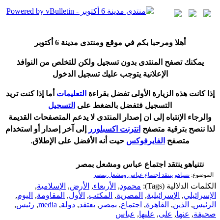
أ
هلا ومرحبا بكم في موقع ومنتدى مدينة
6 أكتوبر
يمكنك تصفح المنتدى بدون تسجيل ولكن للتخلص من النوافذ
الإعلانية يتوجب عليك تسجيل الدخول
إ
ذا كانت هذه الزيارة الأولى تفضل بقراءة
التعليمات
أ
ما إذا كنت تريد
التسجيل فتفضل بالضغط على
التسجيل
والرجاء الإنتباه إلى ان إصدار المنتدى لا
يدعم
المتصفحات القديمة
لذا ننصح بترقية متصفح
انترنت اكسبلورر
إلى آخر إصدار
أ
و استخدام
متصفح
الفايرفوكس
حيت
أ
نه الأفضل على الإطلاق.
نتنياهو ينتقد اجتماع عباس ومشعل بمصر
الموضوع:
نتنياهو ينتقد اجتماع عباس ومشعل بمصر
الكلمات الدلالية (Tags):
محمود
,
الأربعاء
,
الأرض
,
الإسلامية
,
الإسرائيلي
,
الإسرائيلية
,
المصرية
,
المكتب
,
الأول
,
المقاومة
,
اليوم
,
الرئيس
,
الذين
,
القاهرة
,
اجتماع
,
بمصر
,
يعتقد
,
دولة
,
media
,
رئيس
,
صحيفة
,
عنها
,
على
,
عليها
,
عباس