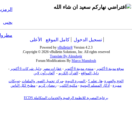
نهاركم سعيد ان شاء الله
تسجيل الدخول
كامل الموقع
الأعلى
Powered by
vBulletin®
Version 4.2.3
Copyright © 2026 vBulletin Solutions, Inc. All rights reserved.
Translate By Almuhajir
Forum Modifications By
Marco Mamdouh
موقع مدينة 6 أكتوبر
-
منتدى مدينة 6 أكتوبر
-
عقارات مصر
-
دليل شركات 6 أكتوبر
-
دليل المواقع
-
القرآن الكريم
-
ألعاب أون لاين
الحج والعمرة
-
هل تعلم ؟
-
السيرة النبوية
-
مركز تحميل الصور والملفات
-
توبيكات
مميزة
-
أذكار المسلم اليومية
-
مكتبة الكتب
-
رمضان كريم
-
مطبخ لكل الناس
برعاية المصرية للانظمة الرقمية والخدمات المتكاملة ECDS