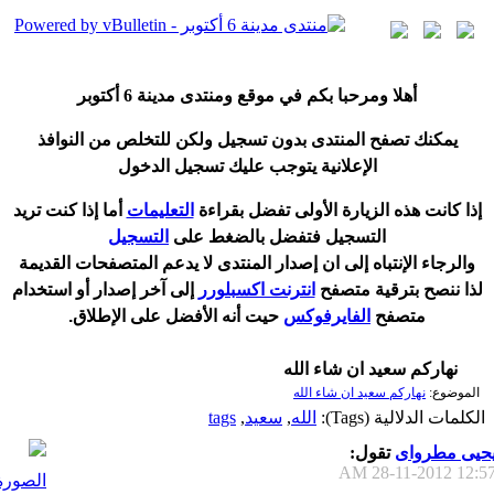
أ
هلا ومرحبا بكم في موقع ومنتدى مدينة
6 أكتوبر
يمكنك تصفح المنتدى بدون تسجيل ولكن للتخلص من النوافذ
الإعلانية يتوجب عليك تسجيل الدخول
إ
ذا كانت هذه الزيارة الأولى تفضل بقراءة
التعليمات
أ
ما إذا كنت تريد
التسجيل فتفضل بالضغط على
التسجيل
والرجاء الإنتباه إلى ان إصدار المنتدى لا
يدعم
المتصفحات القديمة
لذا ننصح بترقية متصفح
انترنت اكسبلورر
إلى آخر إصدار
أ
و استخدام
متصفح
الفايرفوكس
حيت
أ
نه الأفضل على الإطلاق.
نهاركم سعيد ان شاء الله
الموضوع:
نهاركم سعيد ان شاء الله
الكلمات الدلالية (Tags):
الله
,
سعيد
,
tags
حيى مطرواى
تقول:
28-11-2012
12:57 A