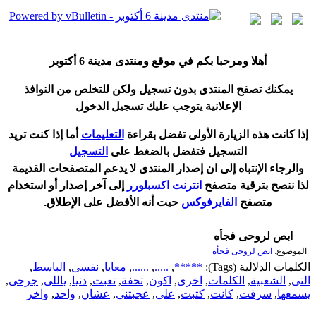
أ
هلا ومرحبا بكم في موقع ومنتدى مدينة
6 أكتوبر
يمكنك تصفح المنتدى بدون تسجيل ولكن للتخلص من النوافذ
الإعلانية يتوجب عليك تسجيل الدخول
إ
ذا كانت هذه الزيارة الأولى تفضل بقراءة
التعليمات
أ
ما إذا كنت تريد
التسجيل فتفضل بالضغط على
التسجيل
والرجاء الإنتباه إلى ان إصدار المنتدى لا
يدعم
المتصفحات القديمة
لذا ننصح بترقية متصفح
انترنت اكسبلورر
إلى آخر إصدار
أ
و استخدام
متصفح
الفايرفوكس
حيت
أ
نه الأفضل على الإطلاق.
ابص لروحى فجأه
الموضوع:
ابص لروحى فجأه
الكلمات الدلالية (Tags):
*****
,
.....
,
......
,
معايا
,
نفسى
,
الباسط
,
التى
,
الشعبية
,
الكلمات
,
اخرى
,
اكون
,
تحفة
,
تعبت
,
دنيا
,
ياللى
,
جرحى
,
يسمعها
,
سرقت
,
كانت
,
كتبت
,
على
,
عجبتنى
,
عشان
,
واحد
,
واخر