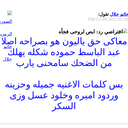
اتم جلال
تقول:
25-09-2012
01:18 P
رد: ابص لروحى فجأه
معاكى حق ياليون هو بصراحه اصلا
عبد الباسط حموده شكله يهلك
من الضحك سامحنى يارب
بس كلمات الاغنيه جميله وحزينه
وردود اميره وخلود عسل وزى
السكر