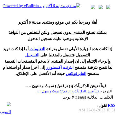
أ
هلا ومرحبا بكم في موقع ومنتدى مدينة
6 أكتوبر
يمكنك تصفح المنتدى بدون تسجيل ولكن للتخلص من النوافذ
الإعلانية يتوجب عليك تسجيل الدخول
إ
ذا كانت هذه الزيارة الأولى تفضل بقراءة
التعليمات
أ
ما إذا كنت تريد
التسجيل فتفضل بالضغط على
التسجيل
والرجاء الإنتباه إلى ان إصدار المنتدى لا
يدعم
المتصفحات القديمة
لذا ننصح بترقية متصفح
انترنت اكسبلورر
إلى آخر إصدار
أ
و استخدام
متصفح
الفايرفوكس
حيت
أ
نه الأفضل على الإطلاق.
فينآ تعيشَ الذكريآتُ وَ ( ترفضّ ) تموتُ و تنتهيً .. ...
الموضوع:
فينآ تعيشَ الذكريآتُ وَ ( ترفضّ ) تموتُ و تنتهيً .. ...
الكلمات الدلالية (Tags):
لا يوجد
RS
تقول:
22-01-2012
10:51 A