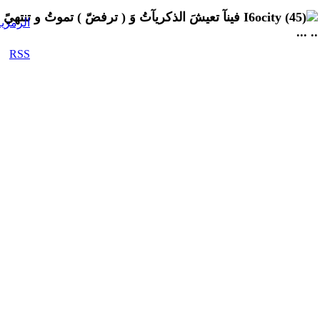
فينآ تعيشَ الذكريآتُ وَ ( ترفضّ ) تموتُ و تنتهيً
.. ...