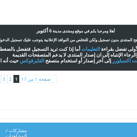
6 أكتوبر
أ
هلا ومرحبا بكم في موقع ومنتدى مدينة
 المنتدى بدون تسجيل ولكن للتخلص من النوافذ الإعلانية يتوجب عليك تسجيل الدخو
لأولى تفضل بقراءة
التعليمات
أ
ما إذا كنت تريد التسجيل فتفضل بالضغ
الرجاء الإنتباه إلى ان إصدار المنتدى لا
يدعم
المتصفحات القديمة
نت اكسبلورر
إلى آخر إصدار
أ
و استخدام متصفح
الفايرفوكس
حيت
أ
نه ا
صفحة 1 من 17
1
2
3
مشاركات
/
المشاهدات