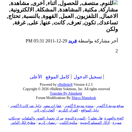
آخر مشاركة بواسطة
فريد
29-12-2011
05:31 PM
2
تسجيل الدخول
كامل الموقع
الأعلى
Powered by
vBulletin®
Version 4.2.3
Copyright © 2026 vBulletin Solutions, Inc. All rights reserved.
Translate By Almuhajir
Forum Modifications By
Marco Mamdouh
موقع مدينة 6 أكتوبر
-
منتدى مدينة 6 أكتوبر
-
عقارات مصر
-
دليل شركات 6 أكتوبر
-
دليل المواقع
-
القرآن الكريم
-
ألعاب أون لاين
الحج والعمرة
-
هل تعلم ؟
-
السيرة النبوية
-
مركز تحميل الصور والملفات
-
توبيكات
مميزة
-
أذكار المسلم اليومية
-
مكتبة الكتب
-
رمضان كريم
-
مطبخ لكل الناس