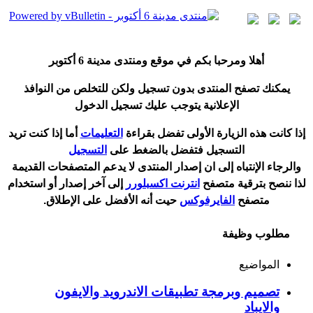
أ
هلا ومرحبا بكم في موقع ومنتدى مدينة
6 أكتوبر
يمكنك تصفح المنتدى بدون تسجيل ولكن للتخلص من النوافذ
الإعلانية يتوجب عليك تسجيل الدخول
إ
ذا كانت هذه الزيارة الأولى تفضل بقراءة
التعليمات
أ
ما إذا كنت تريد
التسجيل فتفضل بالضغط على
التسجيل
والرجاء الإنتباه إلى ان إصدار المنتدى لا
يدعم
المتصفحات القديمة
لذا ننصح بترقية متصفح
انترنت اكسبلورر
إلى آخر إصدار
أ
و استخدام
متصفح
الفايرفوكس
حيت
أ
نه الأفضل على الإطلاق.
مطلوب وظيفة
المواضيع
تصميم وبرمجة تطبيقات الاندرويد والايفون
والايباد