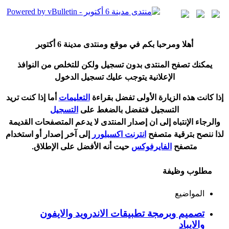
أ
هلا ومرحبا بكم في موقع ومنتدى مدينة
6 أكتوبر
يمكنك تصفح المنتدى بدون تسجيل ولكن للتخلص من النوافذ
الإعلانية يتوجب عليك تسجيل الدخول
إ
ذا كانت هذه الزيارة الأولى تفضل بقراءة
التعليمات
أ
ما إذا كنت تريد
التسجيل فتفضل بالضغط على
التسجيل
والرجاء الإنتباه إلى ان إصدار المنتدى لا
يدعم
المتصفحات القديمة
لذا ننصح بترقية متصفح
انترنت اكسبلورر
إلى آخر إصدار
أ
و استخدام
متصفح
الفايرفوكس
حيت
أ
نه الأفضل على الإطلاق.
مطلوب وظيفة
المواضيع
تصميم وبرمجة تطبيقات الاندرويد والايفون
والايباد