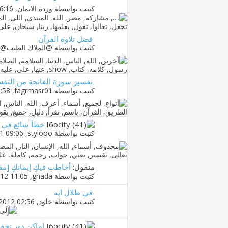
كتبت بواسطة
وردة الايمان
‏, 17-12-2010 06:16 PM
فضل تلاوة القرآن
كتبت بواسطة
@الملاك الطيب@
تفسير سورة الفاتحة من التفس
كتبت بواسطة
fagrmasr01
‏, 14-08-2012 12:58 PM
خطأ شائع في ق
كتبت بواسطة
stylooo
‏, 24-01-2011 09:06 AM
منقول:
أخاطب فيكِ إيمانكِ [مق
كتبت بواسطة
ghada
‏, 27-05-2012 11:05 PM
فى ظلال ايه
كتبت بواسطة
خلود
‏, 16-01-2012 02:56 PM
اماكن دور تحف