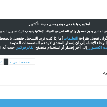
6 أكتوبر
أ
هلا ومرحبا بكم في موقع ومنتدى مدينة
 المنتدى بدون تسجيل ولكن للتخلص من النوافذ الإعلانية يتوجب عليك تسجيل الدخو
لأولى تفضل بقراءة
التعليمات
أ
ما إذا كنت تريد التسجيل فتفضل بالضغ
الرجاء الإنتباه إلى ان إصدار المنتدى لا
يدعم
المتصفحات القديمة
نت اكسبلورر
إلى آخر إصدار
أ
و استخدام متصفح
الفايرفوكس
حيت
أ
نه ا
صفحة 1 من 7
1
2
ه