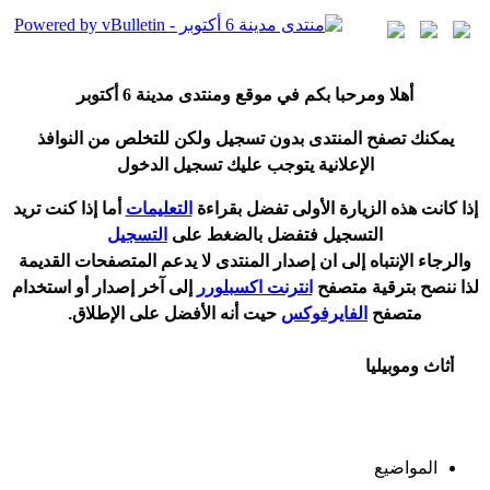
أ
هلا ومرحبا بكم في موقع ومنتدى مدينة
6 أكتوبر
يمكنك تصفح المنتدى بدون تسجيل ولكن للتخلص من النوافذ
الإعلانية يتوجب عليك تسجيل الدخول
إ
ذا كانت هذه الزيارة الأولى تفضل بقراءة
التعليمات
أ
ما إذا كنت تريد
التسجيل فتفضل بالضغط على
التسجيل
والرجاء الإنتباه إلى ان إصدار المنتدى لا
يدعم
المتصفحات القديمة
لذا ننصح بترقية متصفح
انترنت اكسبلورر
إلى آخر إصدار
أ
و استخدام
متصفح
الفايرفوكس
حيت
أ
نه الأفضل على الإطلاق.
أثاث وموبيليا
المواضيع