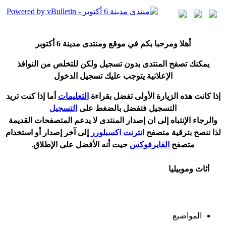
أ
هلا ومرحبا بكم في موقع ومنتدى مدينة
6 أكتوبر
يمكنك تصفح المنتدى بدون تسجيل ولكن للتخلص من النوافذ
الإعلانية يتوجب عليك تسجيل الدخول
إ
ذا كانت هذه الزيارة الأولى تفضل بقراءة
التعليمات
أ
ما إذا كنت تريد
التسجيل فتفضل بالضغط على
التسجيل
والرجاء الإنتباه إلى ان إصدار المنتدى لا
يدعم
المتصفحات القديمة
لذا ننصح بترقية متصفح
انترنت اكسبلورر
إلى آخر إصدار
أ
و استخدام
متصفح
الفايرفوكس
حيت
أ
نه الأفضل على الإطلاق.
أثاث وموبيليا
المواضيع