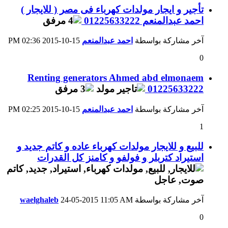
تأجير و ايجار مولدات كهرباء فى مصر ( للايجار )
احمد عبدالمنعم 01225633222
آخر مشاركة بواسطة
احمد عبدالمنعم
15-10-2015
02:36 PM
0
Renting generators Ahmed abd elmonaem
01225633222
آخر مشاركة بواسطة
احمد عبدالمنعم
15-10-2015
02:25 PM
1
للبيع و للايجار مولدات كهرباء عاده و كاتم جديد و
استيراد كتربلر و فولفو و كامنز كل القدرات
آخر مشاركة بواسطة
11:05 AM
24-05-2015
waelghaleb
0