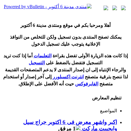
أ
هلا ومرحبا بكم في موقع ومنتدى مدينة
6 أكتوبر
يمكنك تصفح المنتدى بدون تسجيل ولكن للتخلص من النوافذ
الإعلانية يتوجب عليك تسجيل الدخول
إ
ذا كانت هذه الزيارة الأولى تفضل بقراءة
التعليمات
أ
ما إذا كنت تريد
التسجيل فتفضل بالضغط على
التسجيل
والرجاء الإنتباه إلى ان إصدار المنتدى لا
يدعم
المتصفحات القديمة
لذا ننصح بترقية متصفح
انترنت اكسبلورر
إلى آخر إصدار
أ
و استخدام
متصفح
الفايرفوكس
حيت
أ
نه الأفضل على الإطلاق.
تنظيم المعارض
المواضيع
اكبر واشهر معرض فى 6 اكتوبر جراج سيل
وايجيبت ماركت