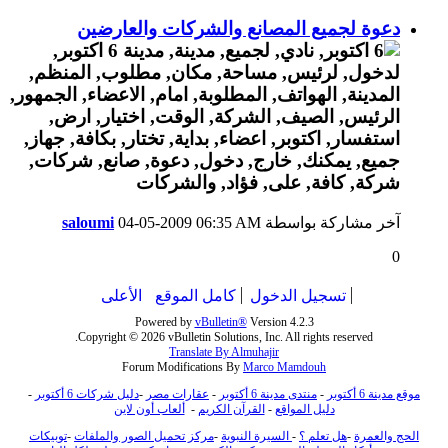
دعوة لجميع المصانع والشركات والعارضين
آخر مشاركة بواسطة
06:35 AM
04-05-2009
saloumi
0
تسجيل الدخول
كامل الموقع
الأعلى
Powered by
vBulletin®
Version 4.2.3
Copyright © 2026 vBulletin Solutions, Inc. All rights reserved.
Translate By Almuhajir
Forum Modifications By
Marco Mamdouh
موقع مدينة 6 أكتوبر
-
منتدى مدينة 6 أكتوبر
-
عقارات مصر
-
دليل شركات 6 أكتوبر
-
دليل المواقع
-
القرآن الكريم
-
ألعاب أون لاين
الحج والعمرة
-
هل تعلم ؟
-
السيرة النبوية
-
مركز تحميل الصور والملفات
-
توبيكات