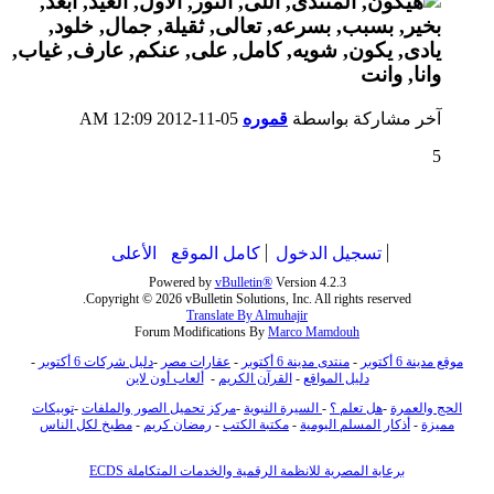
آخر مشاركة بواسطة
قموره
05-11-2012
12:09 AM
5
تسجيل الدخول
كامل الموقع
الأعلى
Powered by
vBulletin®
Version 4.2.3
Copyright © 2026 vBulletin Solutions, Inc. All rights reserved.
Translate By Almuhajir
Forum Modifications By
Marco Mamdouh
موقع مدينة 6 أكتوبر
-
منتدى مدينة 6 أكتوبر
-
عقارات مصر
-
دليل شركات 6 أكتوبر
-
دليل المواقع
-
القرآن الكريم
-
ألعاب أون لاين
الحج والعمرة
-
هل تعلم ؟
-
السيرة النبوية
-
مركز تحميل الصور والملفات
-
توبيكات
مميزة
-
أذكار المسلم اليومية
-
مكتبة الكتب
-
رمضان كريم
-
مطبخ لكل الناس
برعاية المصرية للانظمة الرقمية والخدمات المتكاملة ECDS