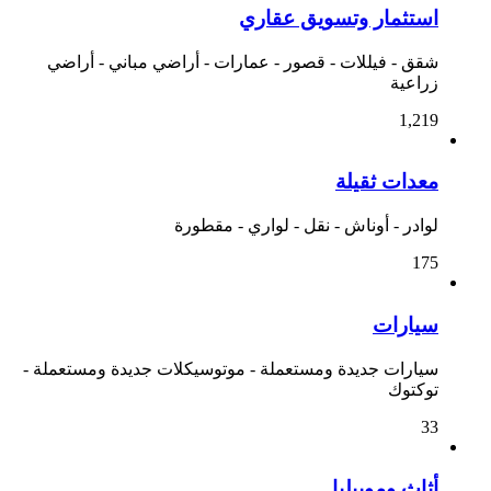
استثمار وتسويق عقاري
شقق - فيللات - قصور - عمارات - أراضي مباني - أراضي
زراعية
1,219
معدات ثقيلة
لوادر - أوناش - نقل - لواري - مقطورة
175
سيارات
سيارات جديدة ومستعملة - موتوسيكلات جديدة ومستعملة -
توكتوك
33
أثاث وموبيليا