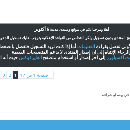
6 أكتوبر
أ
هلا ومرحبا بكم في موقع ومنتدى مدينة
 المنتدى بدون تسجيل ولكن للتخلص من النوافذ الإعلانية يتوجب عليك تسجيل الدخو
لأولى تفضل بقراءة
التعليمات
أ
ما إذا كنت تريد التسجيل فتفضل بالضغ
الرجاء الإنتباه إلى ان إصدار المنتدى لا
يدعم
المتصفحات القديمة
نت اكسبلورر
إلى آخر إصدار
أ
و استخدام متصفح
الفايرفوكس
حيت
أ
نه ا
صفحة 1 من 17
1
2
3
في بيعه او شراءه