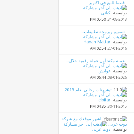
قطط للبيع في اكتوبر
بواسطة
كياني
05:50 PM
31-08-2013,
تصميم وبرمجة تطبيقات...
بواسطة
Hanan Mattar
02:54 AM
27-01-2016,
ﻋﻣﻠﺔ ﻣﻛﺔ: أول ﻋﻣﻠﺔ رﻗﻣﯾﺔ ﺣﻼل...
بواسطة
غوايش
06:44 AM
08-01-2026,
تيشيرتات رجالى لعام 2015
بواسطة
elbitar
04:35 PM
30-11-2015,
اشهر موقعك مع شركة
دوت عربى
بواسطة
دوت عربى