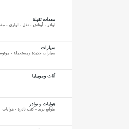
معدات ثقيلة
لوادر - أوناش - نقل - لواري - مق
سيارات
سيارات جديدة ومستعملة - موتوس
أثاث وموبيليا
هوايات و نوادر
طوابع بريد - كتب نادرة - هوايات