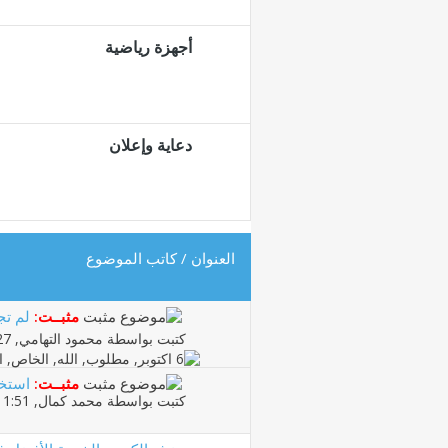
أجهزة رياضية
دعاية وإعلان
العنوان
/
كاتب الموضوع
مثبــت:
لم تج
كتبت بواسطة
محمود التهامي
‏, 17-03-2009 02:27 PM
مثبــت:
استخ
كتبت بواسطة
محمد كمال
‏, 03-04-2010 11:51 AM