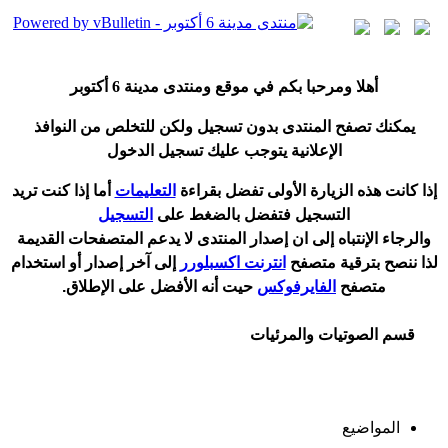
أ
هلا ومرحبا بكم في موقع ومنتدى مدينة
6 أكتوبر
يمكنك تصفح المنتدى بدون تسجيل ولكن للتخلص من النوافذ
الإعلانية يتوجب عليك تسجيل الدخول
إ
ذا كانت هذه الزيارة الأولى تفضل بقراءة
التعليمات
أ
ما إذا كنت تريد
التسجيل فتفضل بالضغط على
التسجيل
والرجاء الإنتباه إلى ان إصدار المنتدى لا
يدعم
المتصفحات القديمة
لذا ننصح بترقية متصفح
انترنت اكسبلورر
إلى آخر إصدار
أ
و استخدام
متصفح
الفايرفوكس
حيت
أ
نه الأفضل على الإطلاق.
قسم الصوتيات والمرئيات
المواضيع