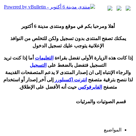
أ
هلا ومرحبا بكم في موقع ومنتدى مدينة
6 أكتوبر
يمكنك تصفح المنتدى بدون تسجيل ولكن للتخلص من النوافذ
الإعلانية يتوجب عليك تسجيل الدخول
إ
ذا كانت هذه الزيارة الأولى تفضل بقراءة
التعليمات
أ
ما إذا كنت تريد
التسجيل فتفضل بالضغط على
التسجيل
والرجاء الإنتباه إلى ان إصدار المنتدى لا
يدعم
المتصفحات القديمة
لذا ننصح بترقية متصفح
انترنت اكسبلورر
إلى آخر إصدار
أ
و استخدام
متصفح
الفايرفوكس
حيت
أ
نه الأفضل على الإطلاق.
قسم الصوتيات والمرئيات
المواضيع