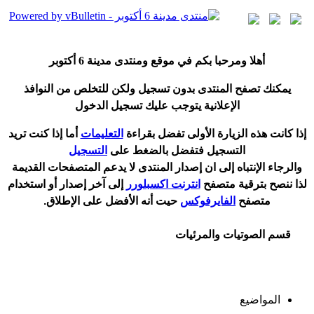
أ
هلا ومرحبا بكم في موقع ومنتدى مدينة
6 أكتوبر
يمكنك تصفح المنتدى بدون تسجيل ولكن للتخلص من النوافذ
الإعلانية يتوجب عليك تسجيل الدخول
إ
ذا كانت هذه الزيارة الأولى تفضل بقراءة
التعليمات
أ
ما إذا كنت تريد
التسجيل فتفضل بالضغط على
التسجيل
والرجاء الإنتباه إلى ان إصدار المنتدى لا
يدعم
المتصفحات القديمة
لذا ننصح بترقية متصفح
انترنت اكسبلورر
إلى آخر إصدار
أ
و استخدام
متصفح
الفايرفوكس
حيت
أ
نه الأفضل على الإطلاق.
قسم الصوتيات والمرئيات
المواضيع