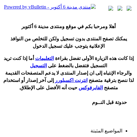
أ
هلا ومرحبا بكم في موقع ومنتدى مدينة
6 أكتوبر
يمكنك تصفح المنتدى بدون تسجيل ولكن للتخلص من النوافذ
الإعلانية يتوجب عليك تسجيل الدخول
إ
ذا كانت هذه الزيارة الأولى تفضل بقراءة
التعليمات
أ
ما إذا كنت تريد
التسجيل فتفضل بالضغط على
التسجيل
والرجاء الإنتباه إلى ان إصدار المنتدى لا
يدعم
المتصفحات القديمة
لذا ننصح بترقية متصفح
انترنت اكسبلورر
إلى آخر إصدار
أ
و استخدام
متصفح
الفايرفوكس
حيت
أ
نه الأفضل على الإطلاق.
حدوتة قبل النــوم
المواضيع المثبتة