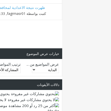
ظهرت نتيجة الاعدادية لمحافظة
كتبت بواسطة
fagrmasr01
‏, 11-02-2010 02:33 PM
خيارات عرض الموضوع
عرض المواضيع من ...
ترتيب المواض
دلالات الأيقونات
يحتوي 
لا ي
موضو
مقروءة