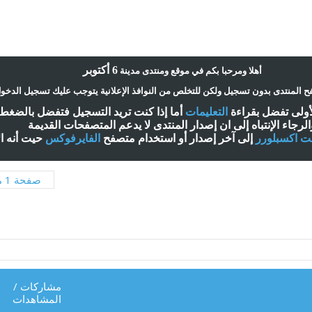
6 أكتوبر
أ
هلا ومرحبا بكم في موقع ومنتدى مدينة
 المنتدى بدون تسجيل ولكن للتخلص من النوافذ الإعلانية يتوجب عليك تسجيل الدخو
لأولى تفضل بقراءة
التعليمات
أ
ما إذا كنت تريد التسجيل فتفضل بالضغ
الرجاء الإنتباه إلى ان إصدار المنتدى لا
يدعم
المتصفحات القديمة
نت اكسبلورر
إلى آخر إصدار
أ
و استخدام متصفح
الفايرفوكس
حيت
أ
نه ا
صفحة 1 من 2
مشاركات
/
المشاهدات