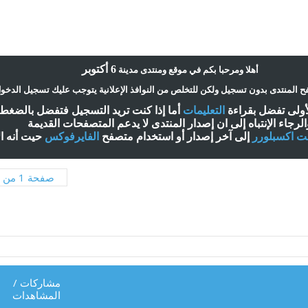
6 أكتوبر
أ
هلا ومرحبا بكم في موقع ومنتدى مدينة
 المنتدى بدون تسجيل ولكن للتخلص من النوافذ الإعلانية يتوجب عليك تسجيل الدخو
لأولى تفضل بقراءة
التعليمات
أ
ما إذا كنت تريد التسجيل فتفضل بالضغ
الرجاء الإنتباه إلى ان إصدار المنتدى لا
يدعم
المتصفحات القديمة
نت اكسبلورر
إلى آخر إصدار
أ
و استخدام متصفح
الفايرفوكس
حيت
أ
نه ا
صفحة 1 من 3
مشاركات
/
المشاهدات