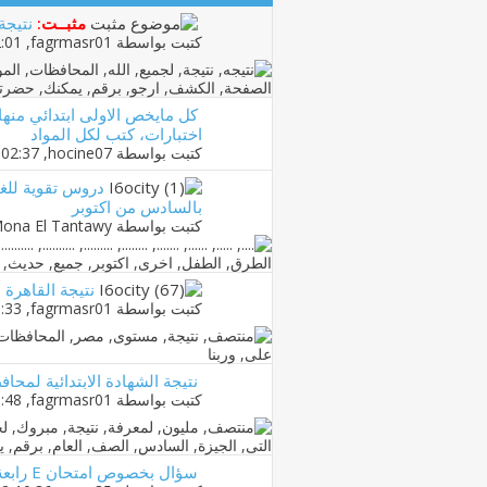
مثبــت:
نتيجة 
كتبت بواسطة
fagrmasr01
‏, 16-01-2012 12:01 AM
اختبارات، كتب لكل المواد
كتبت بواسطة
hocine07
‏, 04-09-2016 02:37 AM
دروس تقوية للغة ا
بالسادس من اكتوبر
كتبت بواسطة
ona El Tantawy
نتيجة القاهرة 
كتبت بواسطة
fagrmasr01
‏, 29-01-2012 03:33 PM
نتيجة الشهادة الابتدائية لمحافظة
كتبت بواسطة
fagrmasr01
‏, 25-01-2012 06:48 PM
سؤال بخصوص امتحان E رابعة ابتدائي (عمل خيري لطفلة)