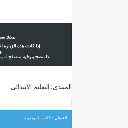
يمكنك تصفح
إ
ذا كانت هذه الزيارة ا
و
لذا ننصح بترقية متصفح
انتر
المنتدى:
التعليم الابتدائى
العنوان
/
كاتب الموضوع