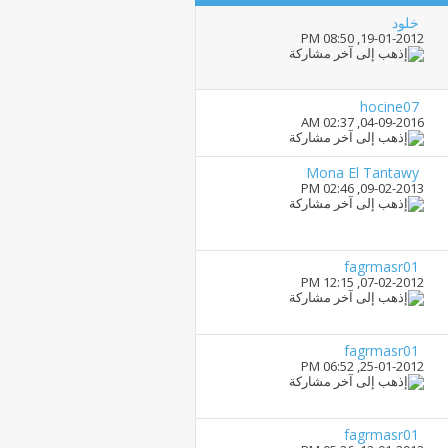
خلود
08:50 PM
19-01-2012,
hocine07
02:37 AM
04-09-2016,
Mona El Tantawy
02:46 PM
09-02-2013,
fagrmasr01
12:15 PM
07-02-2012,
fagrmasr01
06:52 PM
25-01-2012,
fagrmasr01