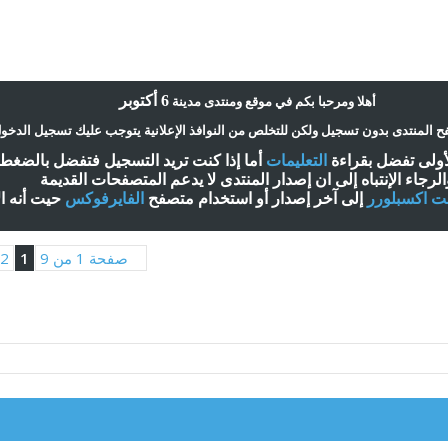
6 أكتوبر
أ
هلا ومرحبا بكم في موقع ومنتدى مدينة
 المنتدى بدون تسجيل ولكن للتخلص من النوافذ الإعلانية يتوجب عليك تسجيل الدخو
لأولى تفضل بقراءة
التعليمات
أ
ما إذا كنت تريد التسجيل فتفضل بالضغ
الرجاء الإنتباه إلى ان إصدار المنتدى لا
يدعم
المتصفحات القديمة
نت اكسبلورر
إلى آخر إصدار
أ
و استخدام متصفح
الفايرفوكس
حيت
أ
نه ا
صفحة 1 من 9
1
2