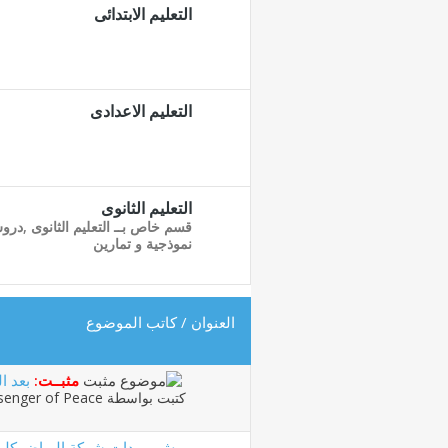
التعليم الابتدائى
التعليم الاعدادى
التعليم الثانوى
قسم خاص بــ التعليم الثانوى ,در
نموذجية و تمارين
العنوان
/
كاتب الموضوع
مثبــت:
بعد ا
كتبت بواسطة
enger of Peace
رش مبيدات شركة الرياض كلي