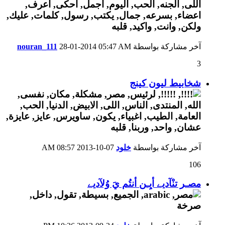
آخر مشاركة بواسطة
05:47 AM
28-01-2014
nouran_111
3
شخابيط ليون كينج
آخر مشاركة بواسطة
خلود
07-10-2013
08:57 AM
106
مصـر تنْآديے أيِـن أنتُم يَ وُلآديے