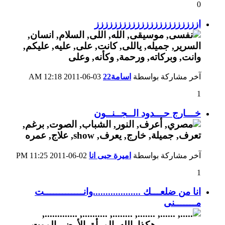
0
اززززززززززززززززززززززز
آخر مشاركة بواسطة
اسامة22
03-06-2011
12:18 AM
1
خـــارج حـــدود الــجــنــون
آخر مشاركة بواسطة
اميرة حبى انا
02-06-2011
11:25 PM
1
انا من ضلعـــك ...................وانـــــــــــــت
مـــــــنى