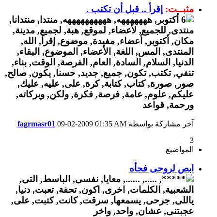
مثبــت:
إقرأ .. قبل أن تكتب .
آخر مشاركة بواسطة
01:35 AM
09-02-2009
fagrmasr01
3
المواضيع
ابص لروحى فجأه