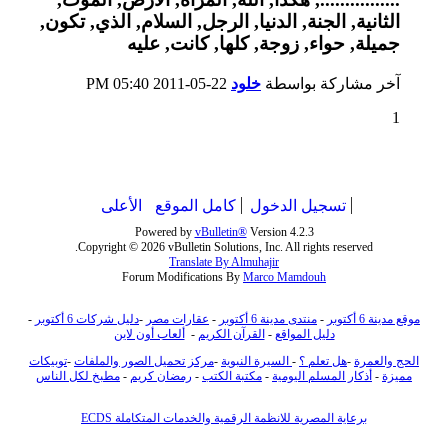
آخر مشاركة بواسطة
خلود
22-05-2011
05:40 PM
1
تسجيل الدخول
كامل الموقع
الأعلى
Powered by
vBulletin®
Version 4.2.3
Copyright © 2026 vBulletin Solutions, Inc. All rights reserved.
Translate By Almuhajir
Forum Modifications By
Marco Mamdouh
موقع مدينة 6 أكتوبر
-
منتدى مدينة 6 أكتوبر
-
عقارات مصر
-
دليل شركات 6 أكتوبر
-
دليل المواقع
-
القرآن الكريم
-
ألعاب أون لاين
الحج والعمرة
-
هل تعلم ؟
-
السيرة النبوية
-
مركز تحميل الصور والملفات
-
توبيكات
مميزة
-
أذكار المسلم اليومية
-
مكتبة الكتب
-
رمضان كريم
-
مطبخ لكل الناس
برعاية المصرية للانظمة الرقمية والخدمات المتكاملة ECDS