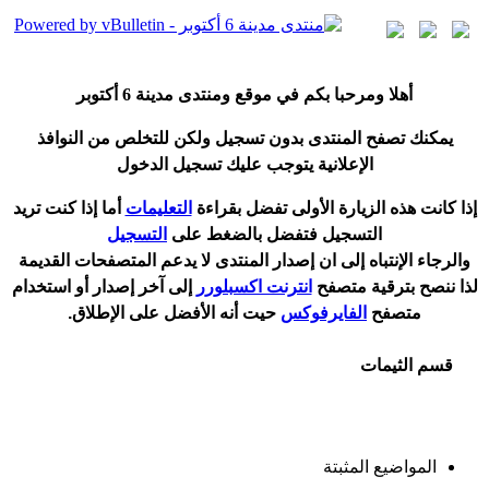
أ
هلا ومرحبا بكم في موقع ومنتدى مدينة
6 أكتوبر
يمكنك تصفح المنتدى بدون تسجيل ولكن للتخلص من النوافذ
الإعلانية يتوجب عليك تسجيل الدخول
إ
ذا كانت هذه الزيارة الأولى تفضل بقراءة
التعليمات
أ
ما إذا كنت تريد
التسجيل فتفضل بالضغط على
التسجيل
والرجاء الإنتباه إلى ان إصدار المنتدى لا
يدعم
المتصفحات القديمة
لذا ننصح بترقية متصفح
انترنت اكسبلورر
إلى آخر إصدار
أ
و استخدام
متصفح
الفايرفوكس
حيت
أ
نه الأفضل على الإطلاق.
قسم الثيمات
المواضيع المثبتة