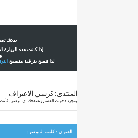
يمكنك تصفح
إ
ذا كانت هذه الزيارة ا
و
لذا ننصح بترقية متصفح
انتر
المنتدى:
كرسي الاعتراف
بمجرد دخولك القسم وتصفحك أي موضوع فأنت معرض
العنوان
/
كاتب الموضوع