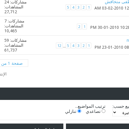
طفى متخافش
مشاركات: 24
المشاهدات:
5
4
3
2
1
27,712
مشاركات: 7
المشاهدات:
2
1
10,465
مشاركات: 59
المشاهدات:
12
5
4
3
2
1
...
61,737
صفحة 1 من 3
الإنت
يع حسب:
ترتيب المواضيع...
تصاعدي
تنازلي