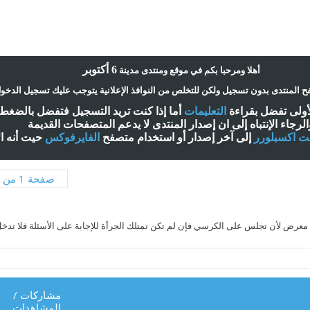
6 أكتوبر
أ
هلا ومرحبا بكم في موقع ومنتدى مدينة
 المنتدى بدون تسجيل ولكن للتخلص من النوافذ الإعلانية يتوجب عليك تسجيل الدخو
لأولى تفضل بقراءة
التعليمات
أ
ما إذا كنت تريد التسجيل فتفضل بالضغ
الرجاء الإنتباه إلى ان إصدار المنتدى لا
يدعم
المتصفحات القديمة
نت اكسبلورر
إلى آخر إصدار
أ
و استخدام متصفح
الفايرفوكس
حيت
أ
نه ا
صفحة 1 من 3
 لأن تجلس على الكرسي فإن لم تكن تمتلك الجرأة للإجابة على الأسئلة فلا تدخل إطل
مشاركات
/
المشاهدات